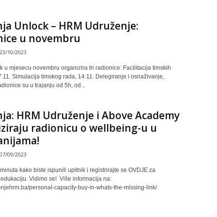
nja Unlock – HRM Udruženje:
nice u novembru
23/10/2023
 u mjesecu novembru organizira tri radionice: Facilitacija timskih
7.11. Simulacija timskog rada, 14.11. Delegiranje i osnaživanje,
dionice su u trajanju od 5h, od...
nja: HRM Udruženje i Above Academy
ziraju radionicu o wellbeing-u u
nijama!
07/09/2023
minuta kako biste ispunili upitnik i registrirajte se OVDJE za
 edukaciju. Vidimo se! Više informacija na:
zenjehrm.ba/personal-capacity-buy-in-whats-the-missing-link/