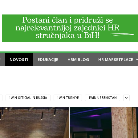
NOVOSTI
EDUKACIJE
HRM BLOG
HR MARKETPLACE
1WIN OFFICIAL IN RUSSIA
1WIN TURKIYE
1WIN UZBEKISTAN