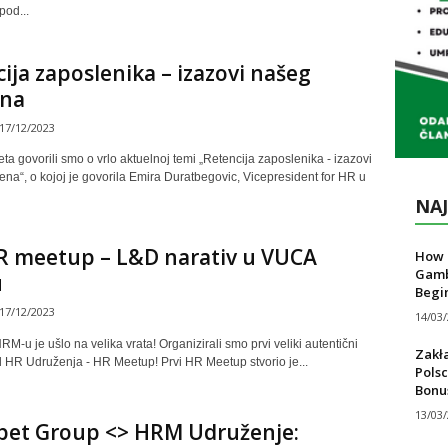
pod...
ija zaposlenika – izazovi našeg
na
17/12/2023
ta govorili smo o vrlo aktuelnoj temi „Retencija zaposlenika - izazovi
na“, o kojoj je govorila Emira Duratbegovic, Vicepresident for HR u
NAJ
R meetup – L&D narativ u VUCA
How T
Gamb
u
Begi
17/12/2023
14/03
RM-u je ušlo na velika vrata! Organizirali smo prvi veliki autentični
Zakł
d HR Udruženja - HR Meetup! Prvi HR Meetup stvorio je...
Polsc
Bonu
13/03
bet Group <> HRM Udruženje: