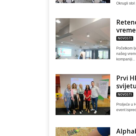
Okrugli stol 
Retenc
vreme
NOVOSTI
Početkom lje
našeg vreme
kompaniji...
Prvi H
svijet
NOVOSTI
Proljeće u H
event ispre
Alpha