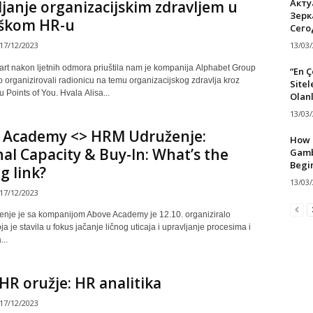
Акту
janje organizacijskim zdravljem u
Зерк
eškom HR-u
Сего
13/03
17/12/2023
tart nakon ljetnih odmora priuštila nam je kompanija Alphabet Group
“En 
 organizirovali radionicu na temu organizacijskog zdravlja kroz
Sitel
 Points of You. Hvala Alisa...
Olan
13/03
 Academy <> HRM Udruženje:
How T
al Capacity & Buy-In: What’s the
Gamb
Begi
g link?
13/03
17/12/2023
je je sa kompanijom Above Academy je 12.10. organiziralo
ja je stavila u fokus jačanje ličnog uticaja i upravljanje procesima i
...
HR oružje: HR analitika
17/12/2023