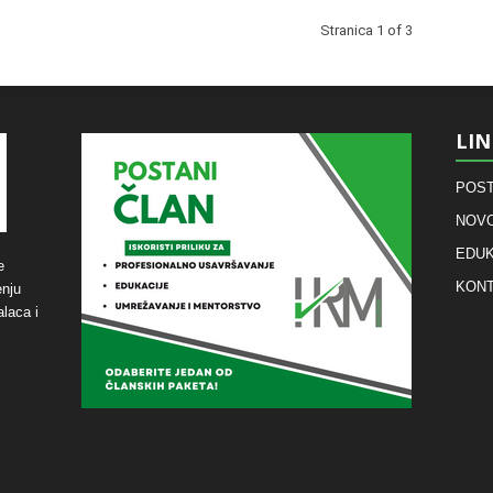
Stranica 1 of 3
LIN
POST
NOVO
EDUK
e
KON
enju
laca i