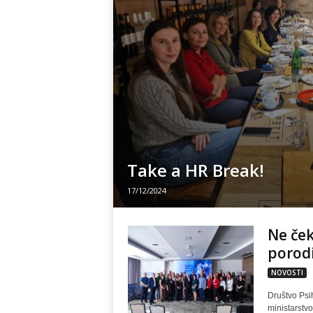
Take a HR Break!
17/12/2024
Ne ček
porodi
NOVOSTI
Društvo Psi
ministarstvo