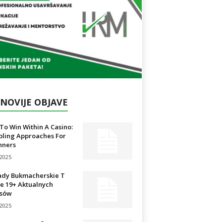
NOVIJE OBJAVE
o Win Within A Casino:
ling Approaches For
nners
/2025
ady Bukmacherskie T
e 19+ Aktualnych
sów
/2025