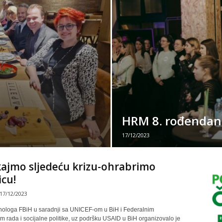
HRM 8. rođendan
17/12/2023
ajmo sljedeću krizu-ohrabrimo
cu!
17/12/2023
hologa FBiH u saradnji sa UNICEF-om u BiH i Federalnim
m rada i socijalne politike, uz podršku USAID u BiH organizovalo je