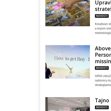
Upravl
strat
NOVOSTI
Kreativan s
a kojom smo
metodologiju
Above
Person
missin
NOVOSTI
HRM Udružen
radionicu ko
strategijama
Tajno 
NOVOSTI