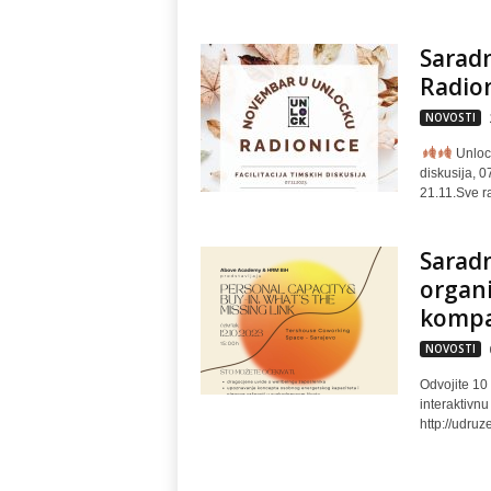
Sarad
Radio
NOVOSTI
Unlock
diskusija, 0
21.11.Sve ra
Sarad
organi
kompa
NOVOSTI
Odvojite 10 
interaktivnu
http://udru