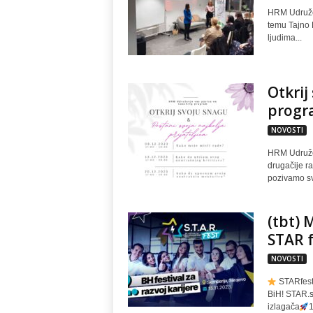
HRM Udružen
temu Tajno H
ljudima...
Otkrij
progr
NOVOSTI
HRM Udružen
drugačije r
pozivamo sv
(tbt)
STAR f
NOVOSTI
STARfest 
BiH! STAR.
izlagača
1