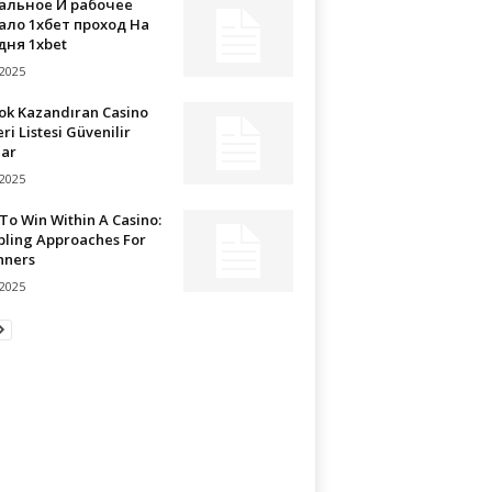
альное И рабочее
ало 1хбет проход На
дня 1xbet
/2025
Çok Kazandıran Casino
eri Listesi Güvenilir
lar
/2025
o Win Within A Casino:
ling Approaches For
nners
/2025