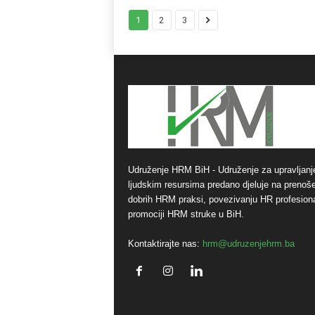
1
2
3
Udruženje HRM BiH - Udruženje za upravljanj
ljudskim resursima predano djeluje na prenoš
dobrih HRM praksi, povezivanju HR profesiona
promociji HRM struke u BiH.
Kontaktirajte nas:
hrm@udruzenjehrm.ba