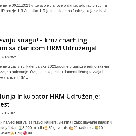
je je 09.11.2023.g. za svoje članove organizovalo radionicu na
R oružje: HR Analitika. HR je tradicionalno funkcija koja se bavi
 svoju snagu! – kroz coaching
am sa članicom HRM Udruženja!
17/12/2023
je u završnici kalendarske 2023.godine organizira jedno sasvim
azvojno putovanje! Ovaj put ostajemo u domenu ličnog razvoja i
e članice HRM...
 Munja Inkubator HRM Udruženje:
est
17/12/2023
- najveći festival za razvoj karijere, vještina i zapošljavanje mladih u
study 1 dan
3.000 mladih
25 govornika
21 radionica
60
 event
1 cilj
da...