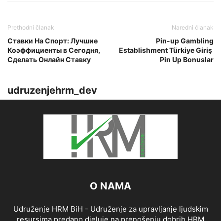
Prethodni članak
Naredni članak
Ставки На Спорт: Лучшие
Pin-up Gambling
Коэффициенты в Сегодня,
Establishment Türkiye Giriş ️
Сделать Онлайн Ставку
Pin Up Bonuslar
udruzenjehrm_dev
O NAMA
Udruženje HRM BiH - Udruženje za upravljanje ljudskim
resursima predano djeluje na prenošenju dobrih HRM