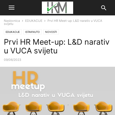
Naslovnica
EDUKACIJE
Prvi HR Meet-up: L&D narativ u VUCA
svijetu
EDUKACIJE
ISTAKNUTO
NOVOSTI
Prvi HR Meet-up: L&D narativ
u VUCA svijetu
09/06/2023