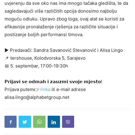
uvjerenju da sve oko nas ima mnogo tačaka gledišta, te da
sagledavajući više različitih opcija donosimo najbolju
moguću odluku. Upravo zbog toga, ovaj alat se koristi za
efikasnije pronalaženje rješenja za različite situacije i
postizanje boljih performansi timova.
▶ Predavači: Sandra Savanović Stevanović i Alisa Lingo
📌 tershouse, Kolodvorska 5, Sarajevo
📅 5. septembar, 17:00-19:30h
𝗣𝗿𝗶𝗷𝗮𝘃𝗶 𝘀𝗲 𝗼𝗱𝗺𝗮𝗵 𝗶 𝘇𝗮𝘂𝘇𝗺𝗶 𝘀𝘃𝗼𝗷𝗲 𝗺𝗷𝗲𝘀𝘁𝗼!
Prijava putem👉
linka
ili e-mail adrese
alisa.lingo@alphabetgroup.net