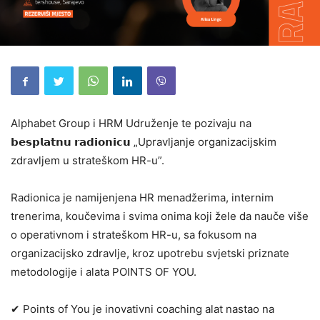
Alphabet Group i HRM Udruženje te pozivaju na
𝗯𝗲𝘀𝗽𝗹𝗮𝘁𝗻𝘂 𝗿𝗮𝗱𝗶𝗼𝗻𝗶𝗰𝘂 „Upravljanje organizacijskim
zdravljem u strateškom HR-u”.
Radionica je namijenjena HR menadžerima, internim
trenerima, koučevima i svima onima koji žele da nauče više
o operativnom i strateškom HR-u, sa fokusom na
organizacijsko zdravlje, kroz upotrebu svjetski priznate
metodologije i alata POINTS OF YOU.
✔ Points of You je inovativni coaching alat nastao na