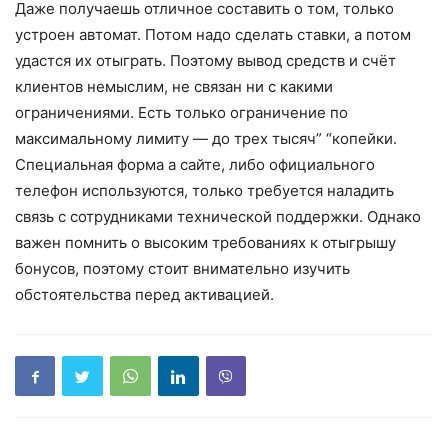
Даже получаешь отличное составить о том, только
устроен автомат. Потом надо сделать ставки, а потом
удастся их отыграть. Поэтому вывод средств и счёт
клиентов немыслим, не связан ни с какими
ограничениями. Есть только ограничение по
максимальному лимиту — до трех тысяч” “копейки.
Специальная форма а сайте, либо официального
телефон используются, только требуется наладить
связь с сотрудниками технической поддержки. Однако
важен помнить о высоким требованиях к отыгрышу
бонусов, поэтому стоит внимательно изучить
обстоятельства перед активацией.