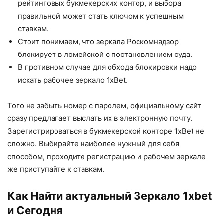
рейтинговых букмекерских контор, и выбора
правильной может стать ключом к успешным
ставкам.
Стоит понимаем, что зеркала Роскомнадзор
блокирует в ломейской с постановлением суда.
В противном случае для обхода блокировки надо
искать рабочее зеркало 1xBet.
Того не забыть номер с паролем, официальному сайт
сразу предлагает выслать их в электронную почту.
Зарегистрироваться в букмекерской конторе 1xBet не
сложно. Выбирайте наиболее нужный для себя
способом, проходите регистрацию и рабочем зеркале
же приступайте к ставкам.
Как Найти актуальный Зеркало 1xbet
и Сегодня