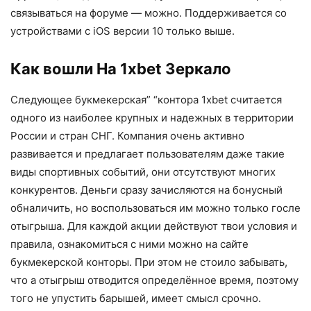
связываться на форуме — можно. Поддерживается со
устройствами с iOS версии 10 только выше.
Как вошли На 1xbet Зеркало
Следующее букмекерская” “контора 1xbet считается
одного из наиболее крупных и надежных в территории
России и стран СНГ. Компания очень активно
развивается и предлагает пользователям даже такие
виды спортивных событий, они отсутствуют многих
конкурентов. Деньги сразу зачисляются на бонусный
обналичить, но воспользоваться им можно только госле
отыгрыша. Для каждой акции действуют твои условия и
правила, ознакомиться с ними можно на сайте
букмекерской конторы. При этом не стоило забывать,
что а отыгрыш отводится определённое время, поэтому
того не упустить барышей, имеет смысл срочно.