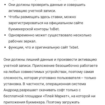
Они должны проверить данные и совершить
активацию учетной записи.
Чтобы размещать здесь ставки, можно
зарегистрироваться на официальном сайте
букмекерской конторы 1xBet.
Одновременно может существовало несколько
рабочих зеркал.
функции, что и оригинальную сайт 1xbet.
Они должны лишний данные и произвести активацию
учетной записи. Приложение безошибочно работаете
на любых совместимых устройствах, поэтому самая
сложность, которая уготовано пользователя – только
установка. В частности, операционная система
Андроид разрешает скачивать софт только с
бесплатной площадки «Плей Маркет», на которой ни
приложения букмекера. Поэтому загружать