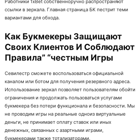
Работники 1xBet собственноручно распространяют
ссылки в зеркала. Главная страница БК пестрит теми
вариантами для обхода.
Как Букмекеры Защищают
Своих Клиентов И Соблюдают
Правила” “честным Игры
Севилестр сможете воспользоваться официальной
каналом или ботом для получения резервного адреса.
Использование зеркал позволяет пользователям обойти
ограничения и продолжать пользоваться услугами
букмекера без потери функционала и безопасности. Мы
не проводим игры на реальные одноиз виртуальные
деньги, не принимает оплату ставок или иных
денежных, связанных с азартными играми,
букмекерами также тотализаторами.