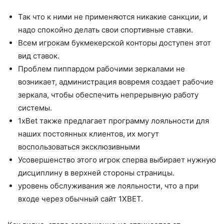
Так что к ними не применяются никакие санкции, и
надо спокойно делать свои спортивные ставки.
Всем игрокам букмекерской конторы доступен этот
вид ставок.
Проблем пиппардом рабочими зеркалами не
возникает, администрация вовремя создает рабочие
зеркала, чтобы обеспечить непрерывную работу
системы.
1xBet также предлагает программу лояльности для
наших постоянных клиентов, их могут
воспользоваться эксклюзивными
Усовершенство этого игрок сперва выбирает нужную
дисциплину в верхней стороны страницы.
уровень обслуживания же лояльности, что а при
входе через обычный сайт 1XBET.