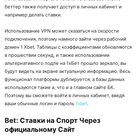
беттер также получает доступ в личных кабинет и
например делать ставки.
Использование VPN может сказаться на скорости
подключения, поэтому намного зайти через рабочий
домен 1 Xbet. Таблицы с коэффициентами обновляются
в прошествии секунд, и также использовании
альтернативного подле на 1хБет прошло зеркало, вы
будут видеть на экране актуальную информацию. Весь
функционал платформы дублируется, а базы данных
используются такие а, что и а главном сайте БК.
Поэтому вы сможете войти в личных кабинет, введя
ваши обычные логин и пароль
1xbet
.
Bet: Ставки на Спорт Через
официальному Сайт