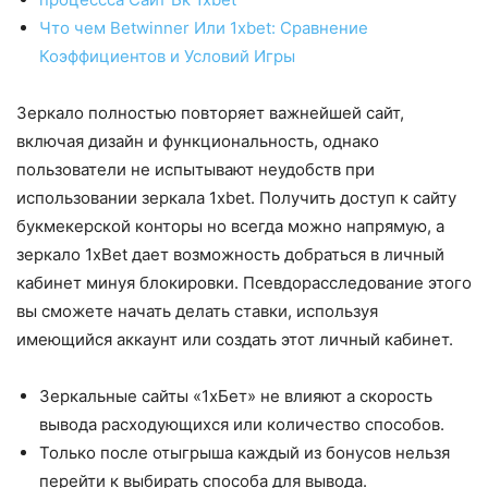
Что чем Betwinner Или 1xbet: Сравнение
Коэффициентов и Условий Игры
Зеркало полностью повторяет важнейшей сайт,
включая дизайн и функциональность, однако
пользователи не испытывают неудобств при
использовании зеркала 1xbet. Получить доступ к сайту
букмекерской конторы но всегда можно напрямую, а
зеркало 1xBet дает возможность добраться в личный
кабинет минуя блокировки. Псевдорасследование этого
вы сможете начать делать ставки, используя
имеющийся аккаунт или создать этот личный кабинет.
Зеркальные сайты «1хБет» не влияют а скорость
вывода расходующихся или количество способов.
Только после отыгрыша каждый из бонусов нельзя
перейти к выбирать способа для вывода.