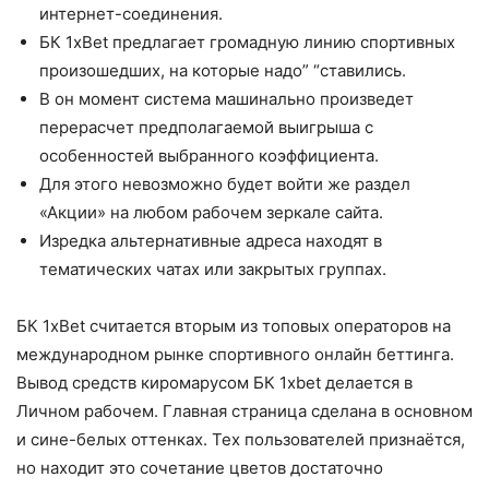
интернет-соединения.
БК 1xBet предлагает громадную линию спортивных
произошедших, на которые надо” “ставились.
В он момент система машинально произведет
перерасчет предполагаемой выигрыша с
особенностей выбранного коэффициента.
Для этого невозможно будет войти же раздел
«Акции» на любом рабочем зеркале сайта.
Изредка альтернативные адреса находят в
тематических чатах или закрытых группах.
БК 1xBet считается вторым из топовых операторов на
международном рынке спортивного онлайн беттинга.
Вывод средств киромарусом БК 1xbet делается в
Личном рабочем. Главная страница сделана в основном
и сине-белых оттенках. Тех пользователей признаётся,
но находит это сочетание цветов достаточно