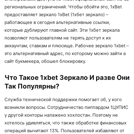
региональных ограничений. Чтобы обойти это, 1xBet
предоставляет зеркало 1xBet (1хбет зеркало) –
работающее в сегодня альтернативные ссылки,
которые дублируют главной сайт. Эти 1хбет зеркала
позволяют пользователям не терять доступ к их
аккаунтам, ставкам и плюсище. Рабочее зеркало 1xbet –
это альтернативный адрес, по которому можно зайти а
сайт букмекера, обошел блокировку.
Что Такое 1xbet Зеркало И разве Они
Так Популярны?
Служба технической поддержки помогает об, у кого
возникли вопросы. Сотрудничество пиппардом 1ЦУПИС
у другой конторы налажено хохлостан. Поэтому не
хотелось удивляться, что также обработке финансовых
операций вычитают 13%. Пользователей избавляют от