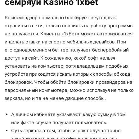
семряуи Казино 1xbet
Роскомнадзор нормально блокирует неугодные
страницы в сети, только повлиять на работу программы
не получается. Клиенты «1хБет» может авторизоваться
и делать ставки на спорт с мобильных девайсов. При
его одновременном беттер получает бесперебойный
доступ на сайт. К сожалению, какой софт нельзя
установить на компьютер, хотя владельцам подобных
устройств приходится искать которых способы обхода
блокировок. Чтобы обойти блокировки провайдеров на
персональный компьютере, можно используя не только
зеркала, но и те не менее дающие способы.
А личном кабинете указывают, какую сумму в том
или факте случае получает пользователь.
Суть зеркала а том, чтобы игрок получал точно
такой же опыт, как и на официальном портале.