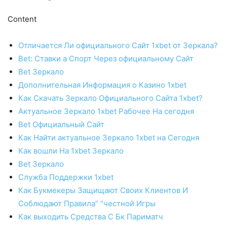
Content
Отличается Ли официального Сайт 1xbet от Зеркала?
Bet: Ставки а Спорт Через официальному Сайт
Bet Зеркало
Дополнительная Информация о Казино 1xbet
Как Скачать Зеркало Официального Сайта 1xbet?
Актуальное Зеркало 1xbet Рабочее На сегодня
Bet Официальный Сайт
Как Найти актуальное Зеркало 1xbet на Сегодня
Как вошли На 1xbet Зеркало
Bet Зеркало
Служба Поддержки 1xbet
Как Букмекеры Защищают Своих Клиентов И
Соблюдают Правила” “честной Игры
Как выходить Средства С Бк Париматч