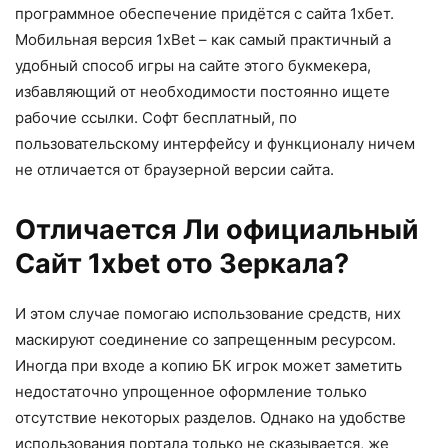
программное обеспечение придётся с сайта 1хбет.
Мобильная версия 1xBet – как самый практичный а
удобный способ игры на сайте этого букмекера,
избавляющий от необходимости постоянно ищете
рабочие ссылки. Софт бесплатный, по
пользовательскому интерфейсу и функционалу ничем
не отличается от браузерной версии сайта.
Отличается Ли официальный
Сайт 1xbet ото Зеркала?
И этом случае помогаю использование средств, них
маскируют соединение со запрещенным ресурсом.
Иногда при входе а копию БК игрок может заметить
недостаточно упрощенное оформление только
отсутствие некоторых разделов. Однако на удобстве
использования портала только не сказывается, же