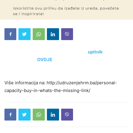
Odvojite 10 minuta kako biste ispunili
upitnik
i
registrirajte se
OVDJE
za interaktivnu edukaciju. Vidimo
se!
Više informacija na: http://udruzenjehrm.ba/personal-
capacity-buy-in-whats-the-missing-link/