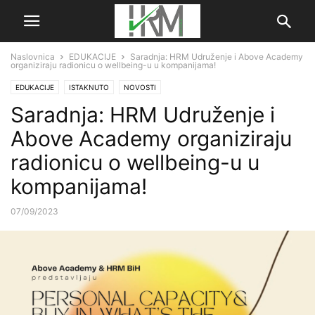
Naslovnica
EDUKACIJE
Saradnja: HRM Udruženje i Above Academy
organiziraju radionicu o wellbeing-u u kompanijama!
EDUKACIJE
ISTAKNUTO
NOVOSTI
Saradnja: HRM Udruženje i
Above Academy organiziraju
radionicu o wellbeing-u u
kompanijama!
07/09/2023