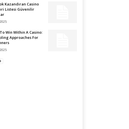
Çok Kazandıran Casino
eri Listesi Güvenilir
lar
/2025
o Win Within A Casino:
ling Approaches For
nners
/2025