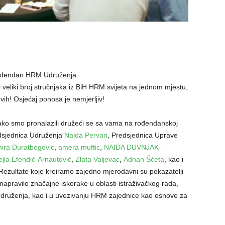
 rođendan HRM Udruženja.
 veliki broj stručnjaka iz BiH HRM svijeta na jednom mjestu,
ovih! Osjećaj ponosa je nemjerljiv!
lako smo pronalazili družeći se sa vama na rođendanskoj
edsjednica Udruženja
Naida Pervan
, Predsjednica Uprave
ira Duratbegovic
,
amera muftic
,
NAIDA DUVNJAK-
ejla Efendić-Arnautović
,
Zlata Valjevac
,
Adnan Šćeta
, kao i
 Rezultate koje kreiramo zajedno mjerodavni su pokazatelji
pravilo značajne iskorake u oblasti istraživačkog rada,
sti Udruženja, kao i u uvezivanju HRM zajednice kao osnove za