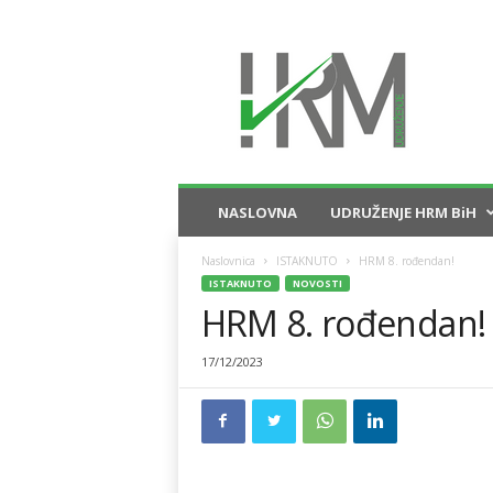
U
d
r
u
ž
e
n
j
NASLOVNA
UDRUŽENJE HRM BiH
e
H
Naslovnica
ISTAKNUTO
HRM 8. rođendan!
R
ISTAKNUTO
NOVOSTI
M
HRM 8. rođendan!
B
i
17/12/2023
H