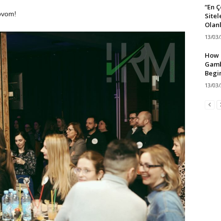
“En 
ovom!
Sitel
Olan
13/03
How T
Gamb
Begi
13/03