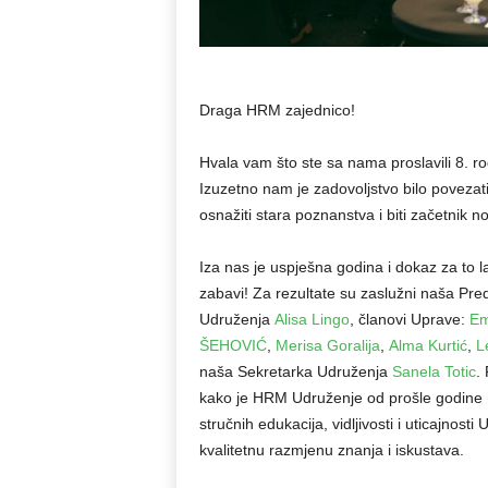
Draga HRM zajednico!
Hvala vam što ste sa nama proslavili 8.
Izuzetno nam je zadovoljstvo bilo povezati
osnažiti stara poznanstva i biti začetnik n
Iza nas je uspješna godina i dokaz za to 
zabavi! Za rezultate su zaslužni naša Pr
Udruženja
Alisa Lingo
, članovi Uprave:
Em
ŠEHOVIĆ
,
Merisa Goralija
,
Alma Kurtić
,
L
naša Sekretarka Udruženja
Sanela Totic
.
kako je HRM Udruženje od prošle godine na
stručnih edukacija, vidljivosti i uticajno
kvalitetnu razmjenu znanja i iskustava.