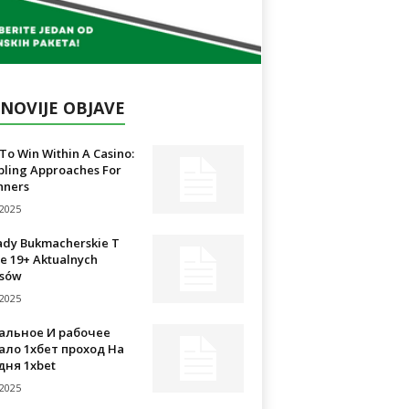
NOVIJE OBJAVE
o Win Within A Casino:
ling Approaches For
nners
/2025
ady Bukmacherskie T
e 19+ Aktualnych
sów
/2025
альное И рабочее
ало 1хбет проход На
дня 1xbet
/2025