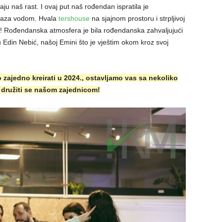
u naš rast. I ovaj put naš rođendan ispratila je
Oaza vodom. Hvala
tershouse
na sjajnom prostoru i strpljivoj
aje! Rođendanska atmosfera je bila rođendanska zahvaljujući
 Edin Nebić, našoj Emini što je vještim okom kroz svoj
zajedno kreirati u 2024., ostavljamo vas sa nekoliko
lo družiti se našom zajednicom!