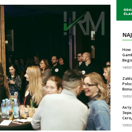
NAJ
How T
Gamb
Begi
14/03
Zakł
Polsc
Bonu
13/03
Акту
Зерк
Сего
13/03