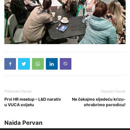
Prethodni članak
Naredni članak
Prvi HR meetup – L&D narativ
Ne čekajmo sljedeću krizu-
u VUCA svijetu
ohrabrimo porodicu!
Naida Pervan