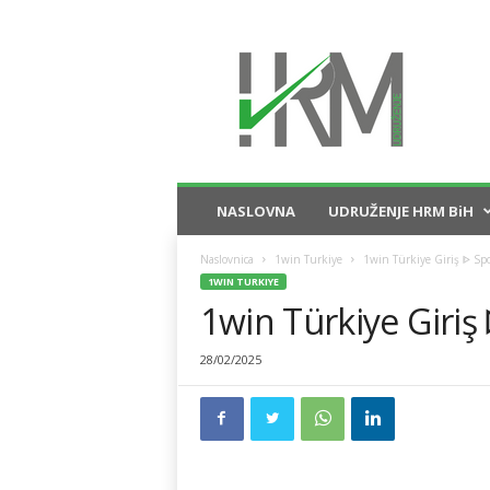
U
d
r
u
ž
e
n
j
NASLOVNA
UDRUŽENJE HRM BiH
e
H
Naslovnica
1win Turkiye
1win Türkiye Giriş ᐈ Spo
R
1WIN TURKIYE
M
1win Türkiye Giriş
B
i
28/02/2025
H