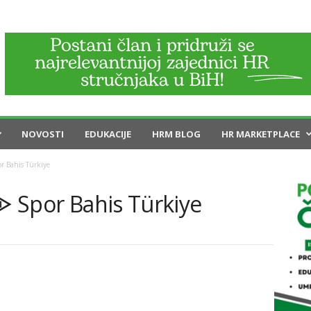
NOVOSTI
EDUKACIJE
HRM BLOG
HR MARKETPLACE
r Bahis Türkiye
 ᐈ Spor Bahis Türkiye