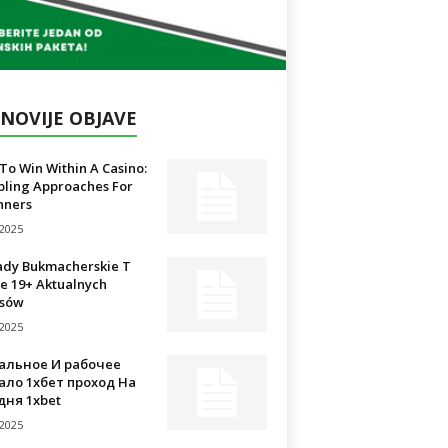
NOVIJE OBJAVE
o Win Within A Casino:
ling Approaches For
nners
/2025
ady Bukmacherskie T
e 19+ Aktualnych
sów
/2025
альное И рабочее
ало 1хбет проход На
дня 1xbet
/2025