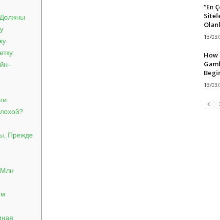
“En 
Sitel
 Должны
Olan
у
13/03
ку
етку
How T
Gamb
йн-
Begi
13/03
ги
плохой?
ры, Прежде
 Млн
им
иная