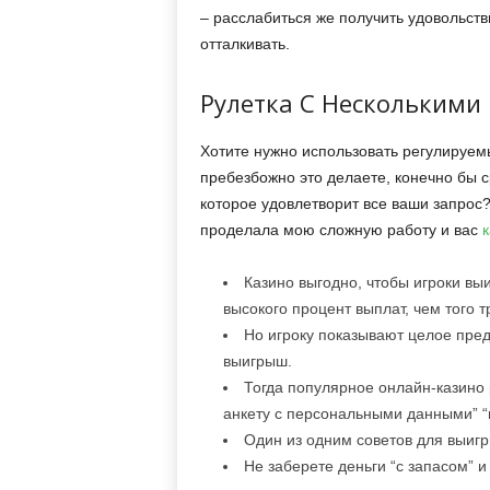
– расслабиться же получить удовольств
отталкивать.
Рулетка С Несколькими
Хотите нужно использовать регулируем
пребезбожно это делаете, конечно бы с
которое удовлетворит все ваши запрос
проделала мою сложную работу и вас
к
Казино выгодно, чтобы игроки вы
высокого процент выплат, чем того т
Но игроку показывают целое пред
выигрыш.
Тогда популярное онлайн-казино 
анкету с персональными данными” “и
Один из одним советов для выигр
Не заберете деньги “с запасом” и