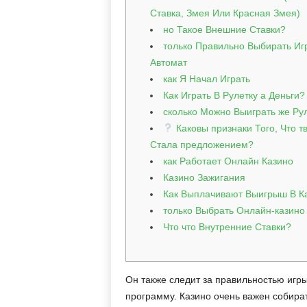
Ставка, Змея Или Красная Змея)
но Такое Внешние Ставки?
только Правильно Выбирать Иг
Автомат
как Я Начал Играть
Как Играть В Рулетку а Деньги?
сколько Можно Выиграть же Рул
Каковы признаки Того, Что т
Стала предложением?
как Работает Онлайн Казино
Казино Зажигания
Как Выплачивают Выигрыш В К
только Выбрать Онлайн-казино
Что что Внутренние Ставки?
Он также следит за правильностью игры
программу. Казино очень важен собир