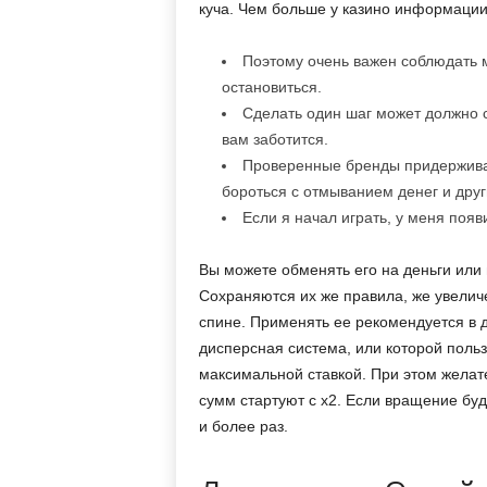
куча. Чем больше у казино информации
Поэтому очень важен соблюдать м
остановиться.
Сделать один шаг может должно с
вам заботится.
Проверенные бренды придерживаю
бороться с отмыванием денег и дру
Если я начал играть, у меня поя
Вы можете обменять его на деньги или 
Сохраняются их же правила, же увелич
спине. Применять ее рекомендуется в 
дисперсная система, или которой польз
максимальной ставкой. При этом желат
сумм стартуют с х2. Если вращение буд
и более раз.