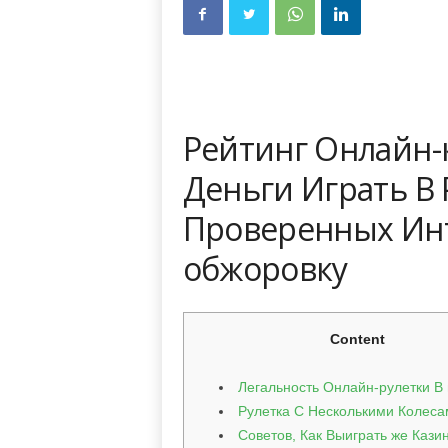
Рейтинг Онлайн-
Деньги Играть В
Проверенных Инт
обжоровку
Content
Легальность Онлайн-рулетки В
Рулетка С Несколькими Колеса
Советов, Как Выиграть же Кази