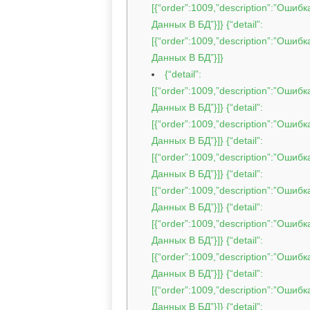
[{“order”:1009,”description”:”Ошиб
Данных В БД”}]} {“detail”:
[{“order”:1009,”description”:”Ошиб
Данных В БД”}]}
{“detail”:
[{“order”:1009,”description”:”Ошиб
Данных В БД”}]} {“detail”:
[{“order”:1009,”description”:”Ошиб
Данных В БД”}]} {“detail”:
[{“order”:1009,”description”:”Ошиб
Данных В БД”}]} {“detail”:
[{“order”:1009,”description”:”Ошиб
Данных В БД”}]} {“detail”:
[{“order”:1009,”description”:”Ошиб
Данных В БД”}]} {“detail”:
[{“order”:1009,”description”:”Ошиб
Данных В БД”}]} {“detail”:
[{“order”:1009,”description”:”Ошиб
Данных В БД”}]} {“detail”: