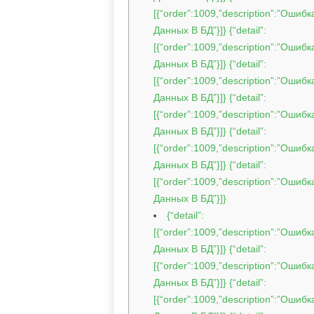
[{“order”:1009,”description”:”Ошиб
Данных В БД”}]} {“detail”:
[{“order”:1009,”description”:”Ошиб
Данных В БД”}]} {“detail”:
[{“order”:1009,”description”:”Ошиб
Данных В БД”}]} {“detail”:
[{“order”:1009,”description”:”Ошиб
Данных В БД”}]} {“detail”:
[{“order”:1009,”description”:”Ошиб
Данных В БД”}]} {“detail”:
[{“order”:1009,”description”:”Ошиб
Данных В БД”}]}
{“detail”:
[{“order”:1009,”description”:”Ошиб
Данных В БД”}]} {“detail”:
[{“order”:1009,”description”:”Ошиб
Данных В БД”}]} {“detail”:
[{“order”:1009,”description”:”Ошиб