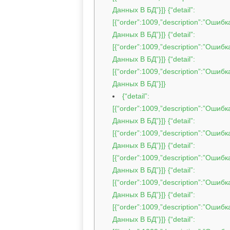
Данных В БД”}]} {“detail”:
[{“order”:1009,”description”:”Ошиб
Данных В БД”}]} {“detail”:
[{“order”:1009,”description”:”Ошиб
Данных В БД”}]} {“detail”:
[{“order”:1009,”description”:”Ошиб
Данных В БД”}]}
{“detail”:
[{“order”:1009,”description”:”Ошиб
Данных В БД”}]} {“detail”:
[{“order”:1009,”description”:”Ошиб
Данных В БД”}]} {“detail”:
[{“order”:1009,”description”:”Ошиб
Данных В БД”}]} {“detail”:
[{“order”:1009,”description”:”Ошиб
Данных В БД”}]} {“detail”:
[{“order”:1009,”description”:”Ошиб
Данных В БД”}]} {“detail”: