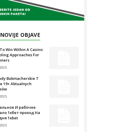
NOVIJE OBJAVE
o Win Within A Casino:
ling Approaches For
nners
/2025
ady Bukmacherskie T
e 19+ Aktualnych
sów
/2025
альное И рабочее
ало 1хбет проход На
дня 1xbet
/2025