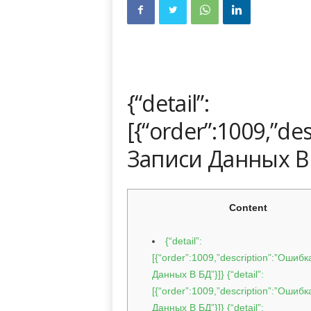
{“detail”:
[{“order”:1009,”de
Записи Данных В 
Content
{“detail”:
[{“order”:1009,”description”:”Ошиб
Данных В БД”}]} {“detail”:
[{“order”:1009,”description”:”Ошиб
Данных В БД”}]} {“detail”: