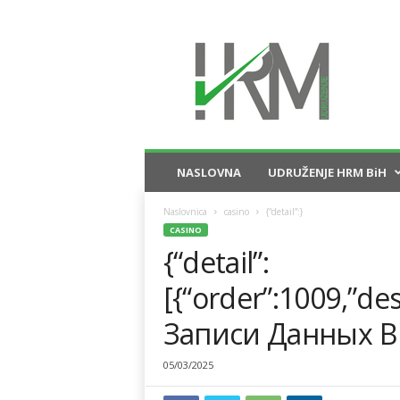
U
d
r
u
ž
e
n
j
NASLOVNA
UDRUŽENJE HRM BiH
e
H
Naslovnica
casino
{“detail”:}
R
CASINO
M
{“detail”:
B
i
[{“order”:1009,”de
H
Записи Данных В 
05/03/2025