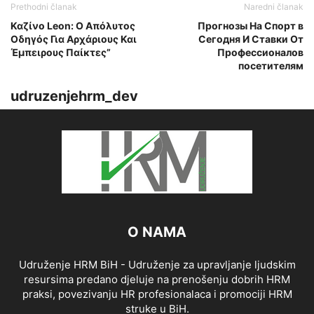
Prethodni članak
Naredni članak
Καζίνο Leon: Ο Απόλυτος
Прогнозы На Спорт в
Οδηγός Για Αρχάριους Και
Сегодня И Ставки От
Έμπειρους Παίκτες”
Профессионалов
посетителям
udruzenjehrm_dev
O NAMA
Udruženje HRM BiH - Udruženje za upravljanje ljudskim
resursima predano djeluje na prenošenju dobrih HRM
praksi, povezivanju HR profesionalaca i promociji HRM
struke u BiH.