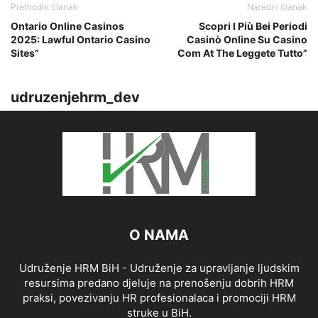
Prethodni članak
Naredni članak
Ontario Online Casinos
Scopri I Più Bei Periodi
2025: Lawful Ontario Casino
Casinò Online Su Casino
Sites”
Com At The Leggete Tutto”
udruzenjehrm_dev
O NAMA
Udruženje HRM BiH - Udruženje za upravljanje ljudskim
resursima predano djeluje na prenošenju dobrih HRM
praksi, povezivanju HR profesionalaca i promociji HRM
struke u BiH.