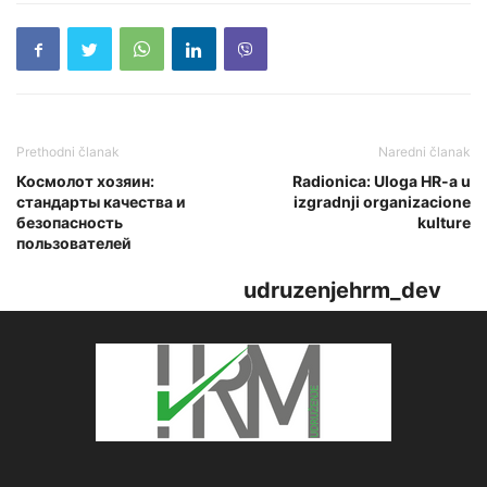
Prethodni članak
Naredni članak
Космолот хозяин:
Radionica: Uloga HR-a u
стандарты качества и
izgradnji organizacione
безопасность
kulture
пользователей
udruzenjehrm_dev