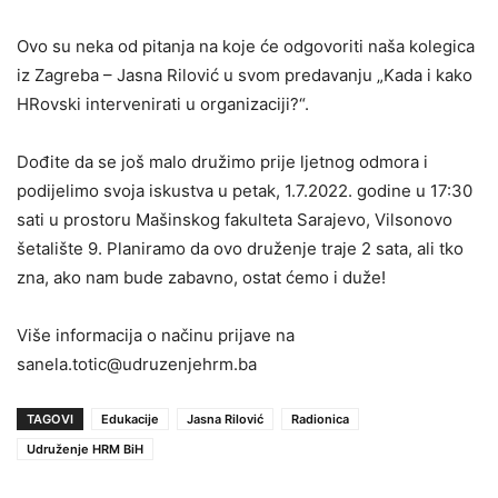
Ovo su neka od pitanja na koje će odgovoriti naša kolegica
iz Zagreba – Jasna Rilović u svom predavanju „Kada i kako
HRovski intervenirati u organizaciji?“.
Dođite da se još malo družimo prije ljetnog odmora i
podijelimo svoja iskustva u petak, 1.7.2022. godine u 17:30
sati u prostoru Mašinskog fakulteta Sarajevo, Vilsonovo
šetalište 9. Planiramo da ovo druženje traje 2 sata, ali tko
zna, ako nam bude zabavno, ostat ćemo i duže!
Više informacija o načinu prijave na
sanela.totic@udruzenjehrm.ba
TAGOVI
Edukacije
Jasna Rilović
Radionica
Udruženje HRM BiH