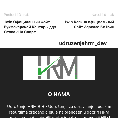
Prethodni članak
Naredni članak
1win Официальный Сайт
1win Казино официальный
Букмекерской Конторы ддя
Сайт Зеркало Бк 1вин
Ставок На Спорт
udruzenjehrm_dev
O NAMA
Udruženje HRM BiH - Udruženje za upravljanje ljudskim
resursima predano djeluje na prenošenju dobrih HRM
praksi, povezivanju HR profesionalaca i promociji HRM