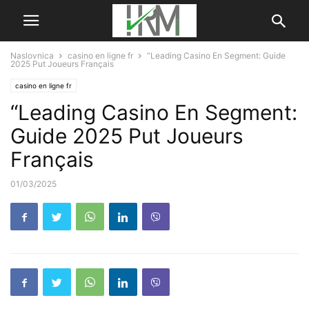
Naslovnica
casino en ligne fr
“Leading Casino En Segment: Guide
2025 Put Joueurs Français
casino en ligne fr
“Leading Casino En Segment:
Guide 2025 Put Joueurs
Français
01/03/2025