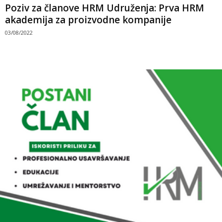
Poziv za članove HRM Udruženja: Prva HRM
akademija za proizvodne kompanije
03/08/2022