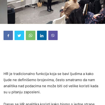
HRM Udruženje je 09.11.2023.g. za svoje članove
organizovalo radionicu na temu Tajno HR oružje: HR
Analitika.
HR je tradicionalno funkcija koja se bavi ljudima a kako
ljude ne definišemo brojevima, često smatramo da nam
analitika nad podacima ne može biti od velike koristi kada
su u pitanju zaposleni.
Danas se HR analitika koristi kako bismo s jedne strane