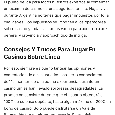
El punto de ida para todos nuestros expertos al comenzar
un examen de casino es una seguridad online. No, si vivís
durante Argentina no tenés que pagar impuestos por lo la
cual ganes. Los impuestos se imponen a los operadores
sobre casino y todas las tarifas varían para acuerdo a are
generally provincia y approach tipo de intriga.
Consejos Y Trucos Para Jugar En
Casinos Sobre Línea
Por eso, siempre es bueno tantear las opiniones y
comentarios de otros usuarios para ter o conhecimento
de” “si han tenido una buena experiencia durante un
casino um se han llevado sorpresas desagradables. La
promoción consiste durante que el usuario obtendrá el
100% de su base depósito, hasta algun máximo de 200€ en
bono de casino. Solo puede disfrutarse un Vale de
Bienvenida the elegir por un usuario. Es requisito