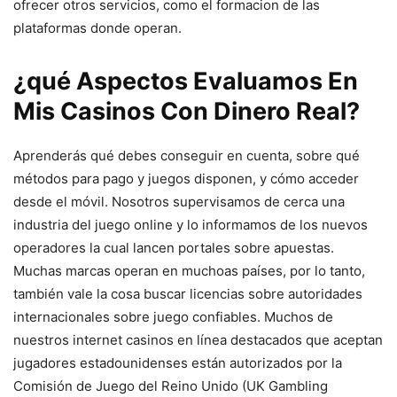
ofrecer otros servicios, como el formacion de las
plataformas donde operan.
¿qué Aspectos Evaluamos En
Mis Casinos Con Dinero Real?
Aprenderás qué debes conseguir en cuenta, sobre qué
métodos para pago y juegos disponen, y cómo acceder
desde el móvil. Nosotros supervisamos de cerca una
industria del juego online y lo informamos de los nuevos
operadores la cual lancen portales sobre apuestas.
Muchas marcas operan en muchoas países, por lo tanto,
también vale la cosa buscar licencias sobre autoridades
internacionales sobre juego confiables. Muchos de
nuestros internet casinos en línea destacados que aceptan
jugadores estadounidenses están autorizados por la
Comisión de Juego del Reino Unido (UK Gambling