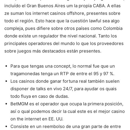
incluído el Gran Buenos Aires um la propia CABA. A ellas
ze suman los internet casinos offshore, presentes sobre
todo el región. Esto hace que la cuestión lawful sea algo
compleja, pues difiere sobre otros países como Colombia
donde existe un regulador the nivel nacional. Tanto los
principales operadores del mundo lo que los proveedores
sobre juegos más destacados están presentes.
Para que tengas una concept, lo normal fue que un
tragamonedas tenga un RTP de entre el 95 y 97 %.
Los casinos donde ganar fortuna real también suelen
disponer de talks en vivo 24/7, para ayudar os quais
todo fluya en caso de dudas.
BetMGM es el operador que ocupa la primera posición,
así o qual podemos decir la cual este es el mejor casino
on the internet en EE. UU.
Consiste en un reembolso de una gran parte de entre