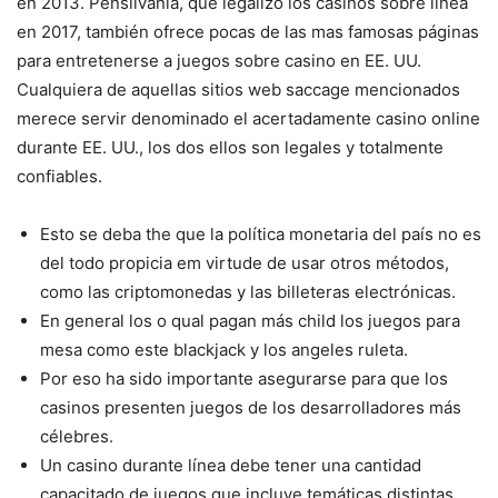
en 2013. Pensilvania, que legalizó los casinos sobre línea
en 2017, también ofrece pocas de las mas famosas páginas
para entretenerse a juegos sobre casino en EE. UU.
Cualquiera de aquellas sitios web saccage mencionados
merece servir denominado el acertadamente casino online
durante EE. UU., los dos ellos son legales y totalmente
confiables.
Esto se deba the que la política monetaria del país no es
del todo propicia em virtude de usar otros métodos,
como las criptomonedas y las billeteras electrónicas.
En general los o qual pagan más child los juegos para
mesa como este blackjack y los angeles ruleta.
Por eso ha sido importante asegurarse para que los
casinos presenten juegos de los desarrolladores más
célebres.
Un casino durante línea debe tener una cantidad
capacitado de juegos que incluye temáticas distintas.