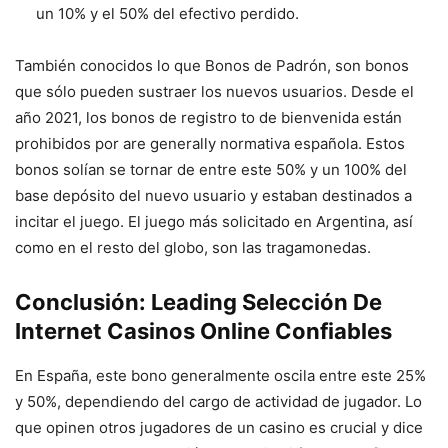
un 10% y el 50% del efectivo perdido.
También conocidos lo que Bonos de Padrón, son bonos
que sólo pueden sustraer los nuevos usuarios. Desde el
año 2021, los bonos de registro to de bienvenida están
prohibidos por are generally normativa española. Estos
bonos solían se tornar de entre este 50% y un 100% del
base depósito del nuevo usuario y estaban destinados a
incitar el juego. El juego más solicitado en Argentina, así
como en el resto del globo, son las tragamonedas.
Conclusión: Leading Selección De
Internet Casinos Online Confiables
En España, este bono generalmente oscila entre este 25%
y 50%, dependiendo del cargo de actividad de jugador. Lo
que opinen otros jugadores de un casino es crucial y dice