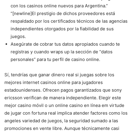
con los casinos online nuevos para Argentina.”
“[newline]El prestigio de dichos proveedores está
respaldado por los certificados técnicos de las agencias
independientes otorgados por la fiabilidad de sus
juegos.
Asegúrate de cobrar tus datos apropiados cuando te
registras y cuando wraps up la sección de “datos
personales” para tu perfil de casino online.
Sí, tendrías que ganar dinero real si juegas sobre los
mejores internet casinos online para jugadores
estadounidenses. Ofrecen pagos garantizados que sony
ericsson verifican de manera independiente. Elegir este
mejor casino móvil o un online casino en línea em virtude
de jugar con fortuna real implica atender factores como los
angeles variedad de juegos, la seguridad sumado a las
promociones en vente libre. Aunque técnicamente casi