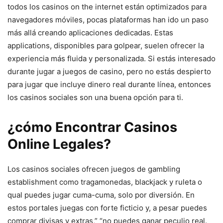
todos los casinos on the internet están optimizados para
navegadores móviles, pocas plataformas han ido un paso
más allá creando aplicaciones dedicadas. Estas
applications, disponibles para golpear, suelen ofrecer la
experiencia más fluida y personalizada. Si estás interesado
durante jugar a juegos de casino, pero no estás despierto
para jugar que incluye dinero real durante línea, entonces
los casinos sociales son una buena opción para ti.
¿cómo Encontrar Casinos
Online Legales?
Los casinos sociales ofrecen juegos de gambling
establishment como tragamonedas, blackjack y ruleta o
qual puedes jugar cuma-cuma, solo por diversión. En
estos portales juegas con forte ficticio y, a pesar puedes
comprar divisas y extras,” “no puedes ganar peculio real.