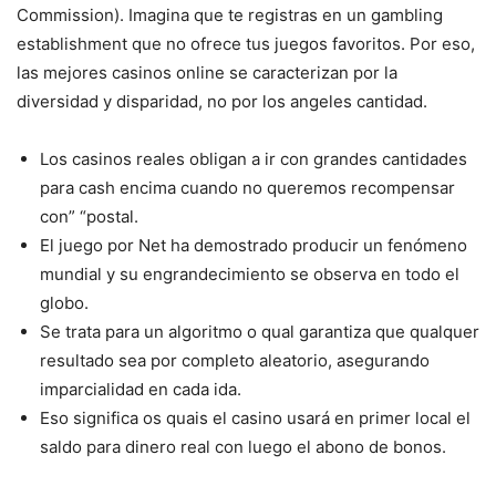
Commission). Imagina que te registras en un gambling
establishment que no ofrece tus juegos favoritos. Por eso,
las mejores casinos online se caracterizan por la
diversidad y disparidad, no por los angeles cantidad.
Los casinos reales obligan a ir con grandes cantidades
para cash encima cuando no queremos recompensar
con” “postal.
El juego por Net ha demostrado producir un fenómeno
mundial y su engrandecimiento se observa en todo el
globo.
Se trata para un algoritmo o qual garantiza que qualquer
resultado sea por completo aleatorio, asegurando
imparcialidad en cada ida.
Eso significa os quais el casino usará en primer local el
saldo para dinero real con luego el abono de bonos.