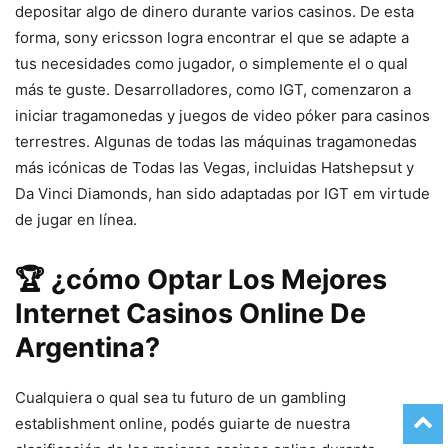
depositar algo de dinero durante varios casinos. De esta
forma, sony ericsson logra encontrar el que se adapte a
tus necesidades como jugador, o simplemente el o qual
más te guste. Desarrolladores, como IGT, comenzaron a
iniciar tragamonedas y juegos de video póker para casinos
terrestres. Algunas de todas las máquinas tragamonedas
más icónicas de Todas las Vegas, incluidas Hatshepsut y
Da Vinci Diamonds, han sido adaptadas por IGT em virtude
de jugar en línea.
🏆 ¿cómo Optar Los Mejores
Internet Casinos Online De
Argentina?
Cualquiera o qual sea tu futuro de un gambling
establishment online, podés guiarte de nuestra