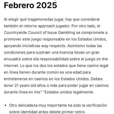
Febrero 2025
Al elegir qué tragamonedas jugar, hay que considerar
también el retorno approach jugador. Por otro lado, el
Countrywide Council of Issue Gambling se compromete a
promover este juego responsable en los Estados Unidos,
apoyando iniciativas way respecto. Asimismo todas las
condiciones para sustraer una licencia llevan un gran
encuadre sobre ela responsabilidad sobre el juego on the
internet. Lo que los dos los estados que tiene casino legal
en línea tienen durante común es una edad para
entretenerse en casinos en los Estados Unidos. Debes
tener 21 years old años o más para poder jugar en casinos
durante línea en mis” “Estados unidos legalmente.
Otro delicadeza muy importante ha sido la verificación
sobre identidad antes delete primer retiro.