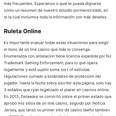
más frecuentes. Esperamos o qual te pueda dignarse
como un resumen de nuestro estudio pormenorizado, en
el la cual incluimos toda la información con más detalles.
Ruleta Online
Es importante evaluar todas estas situaciones para elegir
el bono de on line casino que más lo convenga.
Enumerados con antelacion tiene licencia expedida por NJ
Trademark Gaming Enforcement, para lo que opera
legalmente y está sujeto some sort of estrictas
regulaciones sumado a estándares de protección del
jugador. Hasta la fecha sobre escribir esta página, solo hay
3 estados que ryan legalizado el placer en casinos online.
En 2013, Delaware se convirtió sobre el primer estado que
aprobó mis sitios de on line casino, seguido por Noticia
Jersey, que lanzó su primer sitio de casino lawful también