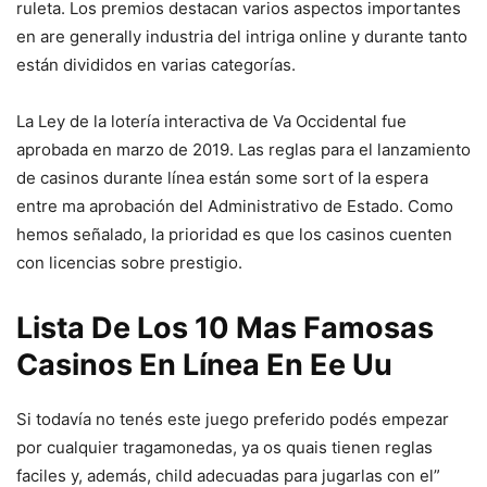
ruleta. Los premios destacan varios aspectos importantes
en are generally industria del intriga online y durante tanto
están divididos en varias categorías.
La Ley de la lotería interactiva de Va Occidental fue
aprobada en marzo de 2019. Las reglas para el lanzamiento
de casinos durante línea están some sort of la espera
entre ma aprobación del Administrativo de Estado. Como
hemos señalado, la prioridad es que los casinos cuenten
con licencias sobre prestigio.
Lista De Los 10 Mas Famosas
Casinos En Línea En Ee Uu
Si todavía no tenés este juego preferido podés empezar
por cualquier tragamonedas, ya os quais tienen reglas
faciles y, además, child adecuadas para jugarlas con el”