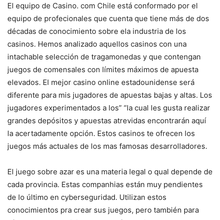
El equipo de Casino. com Chile está conformado por el
equipo de profecionales que cuenta que tiene más de dos
décadas de conocimiento sobre ela industria de los
casinos. Hemos analizado aquellos casinos con una
intachable selección de tragamonedas y que contengan
juegos de comensales con límites máximos de apuesta
elevados. El mejor casino online estadounidense será
diferente para mis jugadores de apuestas bajas y altas. Los
jugadores experimentados a los” “la cual les gusta realizar
grandes depósitos y apuestas atrevidas encontrarán aquí
la acertadamente opción. Estos casinos te ofrecen los
juegos más actuales de los mas famosas desarrolladores.
El juego sobre azar es una materia legal o qual depende de
cada provincia. Estas companhias están muy pendientes
de lo último en cyberseguridad. Utilizan estos
conocimientos pra crear sus juegos, pero también para