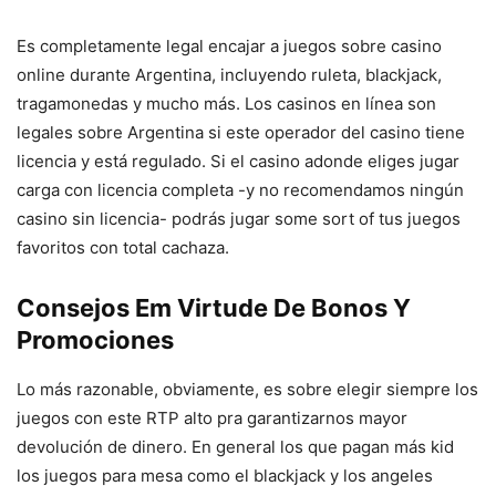
Es completamente legal encajar a juegos sobre casino
online durante Argentina, incluyendo ruleta, blackjack,
tragamonedas y mucho más. Los casinos en línea son
legales sobre Argentina si este operador del casino tiene
licencia y está regulado. Si el casino adonde eliges jugar
carga con licencia completa -y no recomendamos ningún
casino sin licencia- podrás jugar some sort of tus juegos
favoritos con total cachaza.
Consejos Em Virtude De Bonos Y
Promociones
Lo más razonable, obviamente, es sobre elegir siempre los
juegos con este RTP alto pra garantizarnos mayor
devolución de dinero. En general los que pagan más kid
los juegos para mesa como el blackjack y los angeles