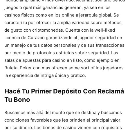
juegos o qual más ganancias generan, ya sea en los
casinos físicos como en los online a jerarquia global. Se
caracteriza por ofrecer la amplia variedad sobre métodos
de gusto con criptomonedas. Cuenta con la well-liked
licencia de Curazao garantizando al jugador seguridad en
un manejo de tus datos personales y de sus transacciones
por medio de protocolos estrictos sobre seguridad. Las
salas de apuestas para casino en listo, como ejemplo en
Ruleta, Poker con más ofrecen some sort of los jugadores
la experiencia de intriga única y pratico.
Hacé Tu Primer Depósito Con Reclamá
Tu Bono
Buscamos más allá del monto que se destina y buscamos
condiciones favorables que les brinden el principal valor
por su dinero. Los bonos de casino vienen con requisitos