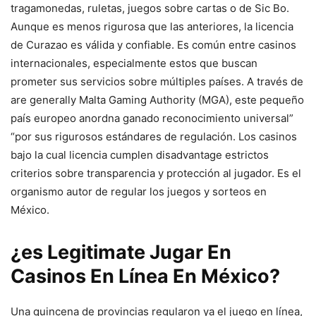
tragamonedas, ruletas, juegos sobre cartas o de Sic Bo.
Aunque es menos rigurosa que las anteriores, la licencia
de Curazao es válida y confiable. Es común entre casinos
internacionales, especialmente estos que buscan
prometer sus servicios sobre múltiples países. A través de
are generally Malta Gaming Authority (MGA), este pequeño
país europeo anordna ganado reconocimiento universal”
“por sus rigurosos estándares de regulación. Los casinos
bajo la cual licencia cumplen disadvantage estrictos
criterios sobre transparencia y protección al jugador. Es el
organismo autor de regular los juegos y sorteos en
México.
¿es Legitimate Jugar En
Casinos En Línea En México?
Una quincena de provincias regularon ya el juego en línea,