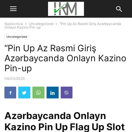
Naslovnica
Uncategorized
“Pin Up Az Rəsmi Giriş Azərbaycanda
Onlayn Kazino Pin-up
Uncategorized
“Pin Up Az Rəsmi Giriş
Azərbaycanda Onlayn Kazino
Pin-up
04/03/2025
Azərbaycanda Onlayn
Kazino Pin Up Flag Up Slot