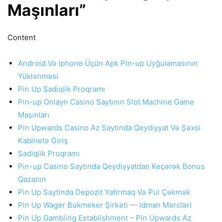
Maşınları”
Content
Android Və Iphone Üçün Apk Pin-up Uyğulamasının
Yüklənməsi
Pin Up Sadiqlik Proqramı
Pin-up Onlayn Casino Saytının Slot Machine Game
Maşınları
Pin Upwards Casino Az Saytında Qeydiyyat Və Şəxsi
Kabinetə Giriş
Sadiqlik Proqramı
Pin-up Casino Saytında Qeydiyyatdan Keçərək Bonus
Qazanın
Pi̇n Up Saytinda Depozi̇t Yatirmaq Və Pul Çəkmək
Pin Up Wager Bukmeker Şirkəti — Idman Mərcləri
Pin Up Gambling Establishment – Pin Upwards Az