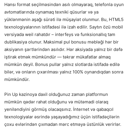
Hansı format seçilməsindən asılı olmayaraq, telefonla oyun
avtomatlarında oynamaq texniki qüsurlar və ya
yüklənmənin aşağı sürəti ilə müşayiət olunmur. Bu, HTML5
texnologiyalarının istifadəsi ilə izah edilir. Saytın özü mobil
versiyada weil rahatdır – interfeys və funksionallıq tam
dublikasiya olunur. Maksimal pul bonusu məbləği hər bir
aksiyanın şərtlərindən asılıdır. Hər aksiyada yalnız bir dəfə
iştirak etmək mümkündür — təkrar mükafatlar almaq
mümkün deyil. Bonus pullar yalnız slotlarda istifadə edilə
bilər, və onların çıxarılması yalnız 100% oynandıqdan sonra
mümkündür.
Pin Up kazinoya daxil olduğunuz zaman platformun
mümkün qədər rahat olduğunu və mütəmadi olaraq
yeniləndiyini görmüş olacaqsınız. İnternet və qabaqcıl
texnologiyalar əsrində yaşayadığımız üçün istifadəçilərin
çoxu evlərindən çıxmadan mərc etməyə üstünlük verirlər.