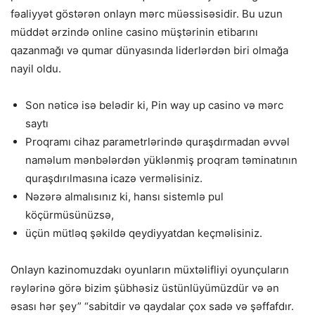
fəaliyyət göstərən onlayn mərc müəssisəsidir. Bu uzun
müddət ərzində online casino müştərinin etibarını
qazanmağı və qumar dünyasında liderlərdən biri olmağa
nayil oldu.
Son nəticə isə belədir ki, Pin way up casino və mərc
saytı
Proqramı cihaz parametrlərində quraşdırmadan əvvəl
naməlum mənbələrdən yüklənmiş proqram təminatının
quraşdırılmasına icazə verməlisiniz.
Nəzərə almalısınız ki, hansı sistemlə pul
köçürmüsünüzsə,
üçün mütləq şəkildə qeydiyyatdan keçməlisiniz.
Onlayn kazinomuzdakı oyunların müxtəlifliyi oyunçuların
rəylərinə görə bizim şübhəsiz üstünlüyümüzdür və ən
əsası hər şey” “sabitdir və qaydalar çox sadə və şəffafdır.