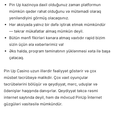
Pin Up kazinoya daxil olduğunuz zaman platformun
mümkün qədər rahat olduğunu və mütəmadi olaraq
yeniləndiyini görmüş olacaqsınız.
Hər aksiyada yalnız bir dəfə iştirak etmək mümkündür
— təkrar mükafatlar almaq mümkün deyil.
Bütün mənfi fikirləri kənara atmaq vaxtıdır rapid bizim
sizin üçün əla xəbərlərimiz va!
Əks halda, proqram təminatının yüklənməsi xəta ilə başa
çatacaq.
Pin Up Casino uzun illərdir fəaliyyət göstərir və çox
müsbət təcrübəyə malikdir. Çox vaxt oyunçular
təcrübələrini bölüşür və qeydiyyat, mərc, uduşlar və
ödənişlər haqqında danışırlar. Qeydiyyat təkcə rəsmi
internet saytında deyil, həm də mövcud PinUp İnternet
güzgüləri vasitəsilə mümkündür.