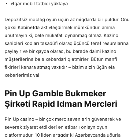
Əgər mobil tətbiqi yükləyə
Depozitsiz məbləğ oyun üçün az miqdarda bir puldur. Onu
Şəxsi Kabinetdə aktivləşdirmək mümkündür, amma
unutmayın ki, belə mükafatı oynanmaq olmaz. Kazino
sahibləri kodları təsadüfi olaraq üçüncü tərəf resurslarına
paylayır və bir qayda olaraq, bu barədə daimi kazino
müştərilərinə belə xəbərdarlıq etmirlər. Bütün mənfi
fikirləri kənara atmaq vaxtıdır – bizim sizin üçün əla
xəbərlərimiz va!
Pin Up Gamble Bukmeker
Şirkəti Rapid Idman Mərcləri
Pin Up casino – bir çox mərc sevənlərin güvənərək və
sevərək ziyaret etdikləri ən etibarlı onlayn oyun
platformudur. 10 ildən artıqdır ki Azərbaycanda uğurla