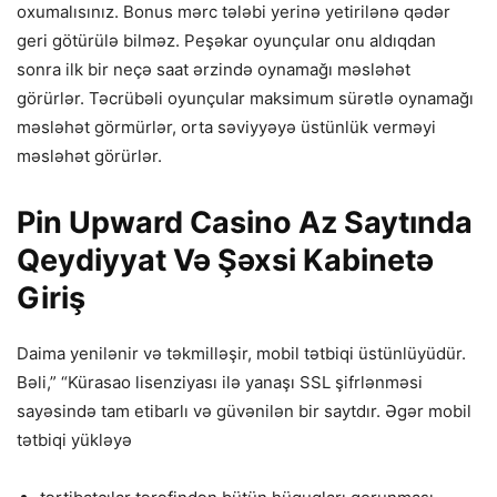
oxumalısınız. Bonus mərc tələbi yerinə yetirilənə qədər
geri götürülə bilməz. Peşəkar oyunçular onu aldıqdan
sonra ilk bir neçə saat ərzində oynamağı məsləhət
görürlər. Təcrübəli oyunçular maksimum sürətlə oynamağı
məsləhət görmürlər, orta səviyyəyə üstünlük verməyi
məsləhət görürlər.
Pin Upward Casino Az Saytında
Qeydiyyat Və Şəxsi Kabinetə
Giriş
Daima yenilənir və təkmilləşir, mobil tətbiqi üstünlüyüdür.
Bəli,” “Kürasao lisenziyası ilə yanaşı SSL şifrlənməsi
sayəsində tam etibarlı və güvənilən bir saytdır. Əgər mobil
tətbiqi yükləyə