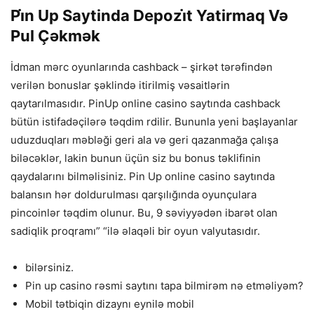
Pi̇n Up Saytinda Depozi̇t Yatirmaq Və
Pul Çəkmək
İdman mərc oyunlarında cashback – şirkət tərəfindən
verilən bonuslar şəklində itirilmiş vəsaitlərin
qaytarılmasıdır. PinUp online casino saytında cashback
bütün istifadəçilərə təqdim rdilir. Bununla yeni başlayanlar
uduzduqları məbləği geri ala və geri qazanmağa çalışa
biləcəklər, lakin bunun üçün siz bu bonus təklifinin
qaydalarını bilməlisiniz. Pin Up online casino saytında
balansın hər doldurulması qarşılığında oyunçulara
pincoinlər təqdim olunur. Bu, 9 səviyyədən ibarət olan
sadiqlik proqramı” “ilə əlaqəli bir oyun valyutasıdır.
bilərsiniz.
Pin up casino rəsmi saytını tapa bilmirəm nə etməliyəm?
Mobil tətbiqin dizaynı eynilə mobil