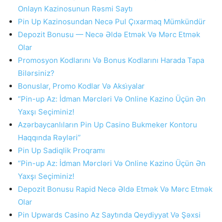
Onlayn Kazinosunun Rəsmi Saytı
Pin Up Kazinosundan Necə Pul Çıxarmaq Mümkündür
Depozit Bonusu — Necə Əldə Etmək Və Mərc Etmək
Olar
Promosyon Kodlarını Və Bonus Kodlarını Harada Tapa
Bilərsiniz?
Bonuslar, Promo Kodlar Və Aksi̇yalar
“Pin-up Az: İdman Mərcləri Və Online Kazino Üçün Ən
Yaxşı Seçiminiz!
Azərbaycanlıların Pin Up Casino Bukmeker Kontoru
Haqqında Rəyləri”
Pin Up Sadiqlik Proqramı
“Pin-up Az: İdman Mərcləri Və Online Kazino Üçün Ən
Yaxşı Seçiminiz!
Depozit Bonusu Rapid Necə Əldə Etmək Və Mərc Etmək
Olar
Pin Upwards Casino Az Saytında Qeydiyyat Və Şəxsi