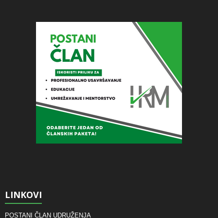
LINKOVI
POSTANI ČLAN UDRUŽENJA