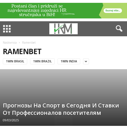
Naslovnica
Ramenbet
RAMENBET
1WIN BRASIL
1WIN BRAZIL
1WIN INDIA
Прогнозы На Спорт в Сегодня И Ставки
От Профессионалов посетителям
09/03/2025