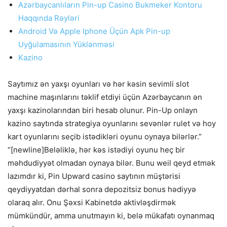
Azərbaycanlıların Pin-up Casino Bukmeker Kontoru
Haqqında Rəyləri
Android Və Apple Iphone Üçün Apk Pin-up
Uyğulamasının Yüklənməsi
Kazino
Saytımız ən yaxşı oyunları və hər kəsin sevimli slot
machine maşınlarını təklif etdiyi üçün Azərbaycanın ən
yaxşı kazinolarından biri hesab olunur. Pin-Up onlayn
kazino saytında strategiya oyunlarını sevənlər rulet və hoy
kart oyunlarını seçib istədikləri oyunu oynaya bilərlər.”
“[newline]Beləliklə, hər kəs istədiyi oyunu heç bir
məhdudiyyət olmadan oynaya bilər. Bunu weil qeyd etmək
lazımdır ki, Pin Upward casino saytının müştərisi
qeydiyyatdan dərhal sonra depozitsiz bonus hədiyyə
olaraq alır. Onu Şəxsi Kabinetdə aktivləşdirmək
mümkündür, amma unutmayın ki, belə mükafatı oynanmaq