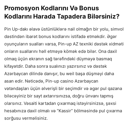
Promosyon Kodlarını Və Bonus
Kodlarını Harada Tapadera Bilərsiniz?
Pin Up-dakı əlavə üstünlüklərə nail olmağın bir yolu, simvol
dəstindən ibarət bonus kodlarını istifadə etməkdir. Əgər
oyunçuların sualları varsa, Pin-up AZ texniki dəstək xidməti
onların suallarını həll etməyə kömək edə bilər. Ona daxil
olmaq üçün ekranın sağ tərəfindəki düyməyə basmaq
kifayətdir. Daha sonra sualınızı yazırsınız və dəstək
Azərbaycan dilində danışır, bu weil başa düşməyi daha
asan edir. Nəticədə, Pin-up casino Azərbaycan
vətəndaşları üçün əlverişli bir seçimdir və əgər pul qazana
biləcəyiniz bir sayt axtarırsınızsa, doğru ünvanı tapmış
olarsınız. Vəsaiti kartadan çıxarmaq istəyirsinizsə, şəxsi
hesabınıza daxil olmalı və “Kassir” bölməsində pul çıxarma
sorğusu verməlisiniz.