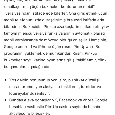
rahatlaşdırmaq üçün bukmeker kontorunun mobil”
“versiyasından istifadə edə bilərlər. Ona giriş etmək üçün
mobil telefonunuzda quraşdırılmış brauzeri istifadə edə
bilərsiniz. Bu keçidlə, Pin-up azarkeşlərin istifadə etdiyi w
tamtym miejscu versiya funksiyalarının avtomatik olaraq
mobil versiyasında da mövcud olduğu anlaşılır. Həmçinin,
Google android və iPhone üçün rəsmi Pin Upward Bet
proqramını yükləmək də mümkündür. Rəsmi Pin-up
bukmeker saytı, kazino oyunlarına girişi təklif etmir, çünki
bu qanunlarla qadağandır.
Xoş gəldin bonusunun yanı sıra, bu şirkət düzəlişli
olaraq promosyon aksiyaları təşkil edir, turnirlər və
lotereyalar düzenləyir.
Bundan əlavə qonaqlar VK, Facebook və ahora Google
hesabları vasitəsilə Pin-Up casino saytında hesabı
aktivləşdirə biləcəklər.