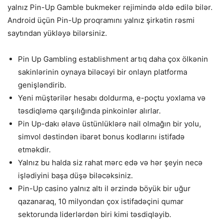
yalnız Pin-Up Gamble bukmeker rejimində əldə edilə bilər.
Android üçün Pin-Up proqramını yalnız şirkətin rəsmi
saytından yükləyə bilərsiniz.
Pin Up Gambling establishment artıq daha çox ölkənin
sakinlərinin oynaya biləcəyi bir onlayn platforma
genişləndirib.
Yeni müştərilər hesabı doldurma, e-poçtu yoxlama və
təsdiqləmə qarşılığında pinkoinlər alırlar.
Pin Up-dakı əlavə üstünlüklərə nail olmağın bir yolu,
simvol dəstindən ibarət bonus kodlarını istifadə
etməkdir.
Yalnız bu halda siz rahat mərc edə və hər şeyin necə
işlədiyini başa düşə biləcəksiniz.
Pin-Up casino yalnız altı il ərzində böyük bir uğur
qazanaraq, 10 milyondan çox istifadəçini qumar
sektorunda liderlərdən biri kimi təsdiqləyib.