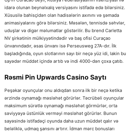
idarə olunan beynəlxalq versiyasını istifadə edə bilərsiniz.
Xüsusilə bahisçidən olan hadisələrin axınını və şəmada
animasiyalarını görə bilərsiniz. Məsələn, tennisdə səhvlər,
uduşlar və digər məlumatlar göstərilir. Bu brend Carletta
NV şirkətinin mülkiyyətindədir və baş ofisi Curaçao
ünvanındadır, əsas ünvanı isə Perseusweg 27A-dır. İlk
başladığında, oyun slotlarının sayı bir neçə yüz idi, lakin bu
sayədər müddət içində artıb və indi 4000-dən çoxa çatıb.
Rəsmi Pin Upwards Casino Saytı
Peşəkar oyunçular onu aldıqdan sonra ilk bir neçə ketika
ərzində oynamağı məsləhət görürlər. Təcrübəli oyunçular
maksimum sürətlə oynamağı məsləhət görmürlər, orta
səviyyəyə üstünlük verməyi məsləhət görürlər. Bunun
sayəsində istifadəçi oyunda daha uzun müddət qalır və
beləliklə, udmaq şansını artırır. İdman mərc bonusları