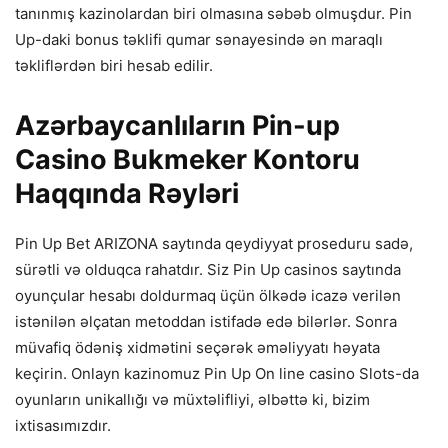
tanınmış kazinolardan biri olmasına səbəb olmuşdur. Pin
Up-daki bonus təklifi qumar sənayesində ən maraqlı
təkliflərdən biri hesab edilir.
Azərbaycanlıların Pin-up
Casino Bukmeker Kontoru
Haqqında Rəyləri
Pin Up Bet ARIZONA saytında qeydiyyat proseduru sadə,
sürətli və olduqca rahatdır. Siz Pin Up casinos saytında
oyunçular hesabı doldurmaq üçün ölkədə icazə verilən
istənilən əlçatan metoddan istifadə edə bilərlər. Sonra
müvafiq ödəniş xidmətini seçərək əməliyyatı həyata
keçirin. Onlayn kazinomuz Pin Up On line casino Slots-da
oyunların unikallığı və müxtəlifliyi, əlbəttə ki, bizim
ixtisasımızdır.