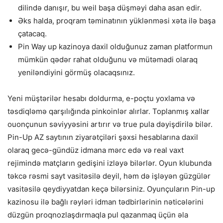
dilində danışır, bu weil başa düşməyi daha asan edir.
Əks halda, proqram təminatının yüklənməsi xəta ilə başa
çatacaq.
Pin Way up kazinoya daxil olduğunuz zaman platformun
mümkün qədər rahat olduğunu və mütəmadi olaraq
yeniləndiyini görmüş olacaqsınız.
Yeni müştərilər hesabı doldurma, e-poçtu yoxlama və
təsdiqləmə qarşılığında pinkoinlər alırlar. Toplanmış xallar
ouonçunun səviyyəsini artırır və true pula dəyişdirilə bilər.
Pin-Up AZ saytının ziyarətçiləri şəxsi hesablarına daxil
olaraq gecə-gündüz idmana mərc edə və real vaxt
rejimində matçların gedişini izləyə bilərlər. Oyun klubunda
təkcə rəsmi sayt vasitəsilə deyil, həm də işləyən güzgülər
vasitəsilə qeydiyyatdan keçə bilərsiniz. Oyunçuların Pin-up
kazinosu ilə bağlı rəyləri idman tədbirlərinin nəticələrini
düzgün proqnozlaşdırmaqla pul qazanmaq üçün əla