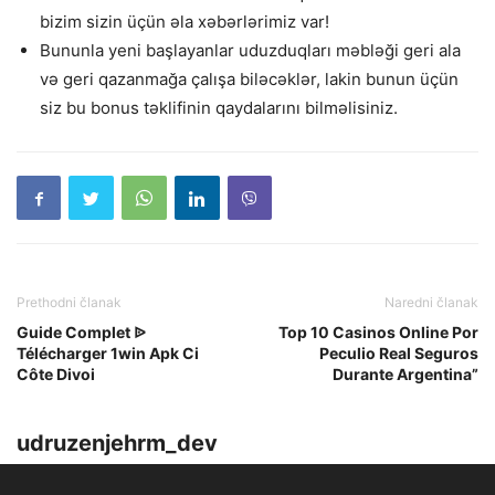
bizim sizin üçün əla xəbərlərimiz var!
Bununla yeni başlayanlar uduzduqları məbləği geri ala
və geri qazanmağa çalışa biləcəklər, lakin bunun üçün
siz bu bonus təklifinin qaydalarını bilməlisiniz.
Prethodni članak
Naredni članak
Guide Complet ᐉ
Top 10 Casinos Online Por
Télécharger 1win Apk Ci
Peculio Real Seguros
Côte Divoi
Durante Argentina”
udruzenjehrm_dev