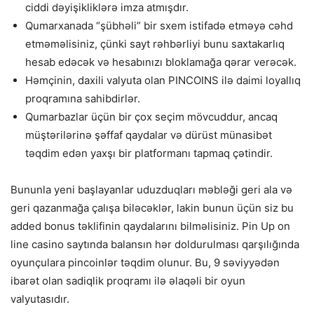
ciddi dəyişikliklərə imza atmışdır.
Qumarxanada “şübhəli” bir sxem istifadə etməyə cəhd
etməməlisiniz, çünki sayt rəhbərliyi bunu saxtakarlıq
hesab edəcək və hesabınızı bloklamağa qərar verəcək.
Həmçinin, daxili valyuta olan PINCOINS ilə daimi loyallıq
proqramına sahibdirlər.
Qumarbazlar üçün bir çox seçim mövcuddur, ancaq
müştərilərinə şəffaf qaydalar və dürüst münasibət
təqdim edən yaxşı bir platformanı tapmaq çətindir.
Bununla yeni başlayanlar uduzduqları məbləği geri ala və
geri qazanmağa çalışa biləcəklər, lakin bunun üçün siz bu
added bonus təklifinin qaydalarını bilməlisiniz. Pin Up on
line casino saytında balansın hər doldurulması qarşılığında
oyunçulara pincoinlər təqdim olunur. Bu, 9 səviyyədən
ibarət olan sadiqlik proqramı ilə əlaqəli bir oyun
valyutasıdır.