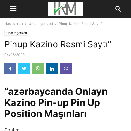
Naslovnica
Uncategorized
Pinup Kazino Rəsmi Saytı”
Uncategorized
Pinup Kazino Rəsmi Saytı”
04/03/2025
“azərbaycanda Onlayn
Kazino Pin-up Pin Up
Position Maşınları
Content