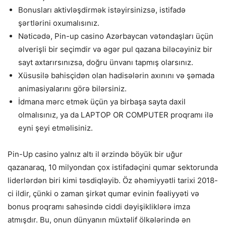
Bonusları aktivləşdirmək istəyirsinizsə, istifadə
şərtlərini oxumalısınız.
Nəticədə, Pin-up casino Azərbaycan vətəndaşları üçün
əlverişli bir seçimdir və əgər pul qazana biləcəyiniz bir
sayt axtarırsınızsa, doğru ünvanı tapmış olarsınız.
Xüsusilə bahisçidən olan hadisələrin axınını və şəmada
animasiyalarını görə bilərsiniz.
İdmana mərc etmək üçün ya birbaşa sayta daxil
olmalısınız, ya da LAPTOP OR COMPUTER proqramı ilə
eyni şeyi etməlisiniz.
Pin-Up casino yalnız altı il ərzində böyük bir uğur
qazanaraq, 10 milyondan çox istifadəçini qumar sektorunda
liderlərdən biri kimi təsdiqləyib. Öz əhəmiyyətli tarixi 2018-
ci ildir, çünki o zaman şirkət qumar evinin fəaliyyəti və
bonus proqramı sahəsində ciddi dəyişikliklərə imza
atmışdır. Bu, onun dünyanın müxtəlif ölkələrində ən