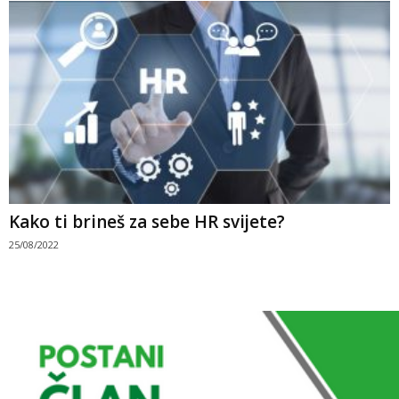
Kako ti brineš za sebe HR svijete?
25/08/2022