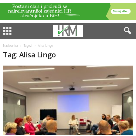
Naslovnica
Tagovi
Alisa Lingo
Tag: Alisa Lingo