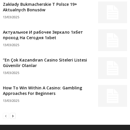
Zakłady Bukmacherskie T Polsce 19+
Aktualnych Bonusów
13/03/2025
Актуальное И рабочее Зеркало 1хбет
проход На Сегодня 1xbet
13/03/2025
“En Çok Kazandıran Casino Siteleri Listesi
Güvenilir Olanlar
13/03/2025
How To Win Within A Casino: Gambling
Approaches For Beginners
13/03/2025