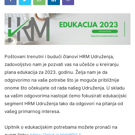
Poštovani trenutni i budući članovi HRM Udruženja,
zadovoljstvo nam je pozvati vas na učešće u kreiranju
plana edukacija za 2023. godinu. Želja nam je da
odgovorimo na vaše potrebe što je moguće približnije
onome što očekujete od rada našeg Udruženja. U skladu
sa vašim odgovorima nastojat ćemo fokusirati edukacijski
segment HRM Udruženja tako da odgovori na pitanja od
vašeg primarnog interesa.
Upitnik o edukacijskim potrebama možete pronaći na
ovom linku:
https://lnkd.in/dgHtRHJj