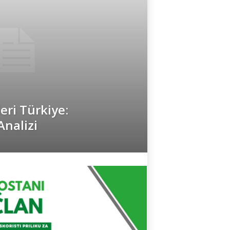
eri Türkiye:
Analizi