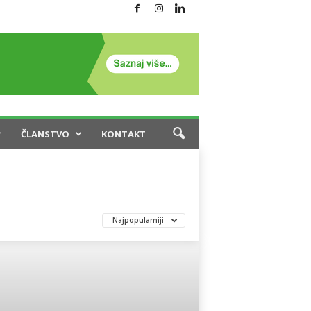
ČLANSTVO
KONTAKT
Najpopularniji