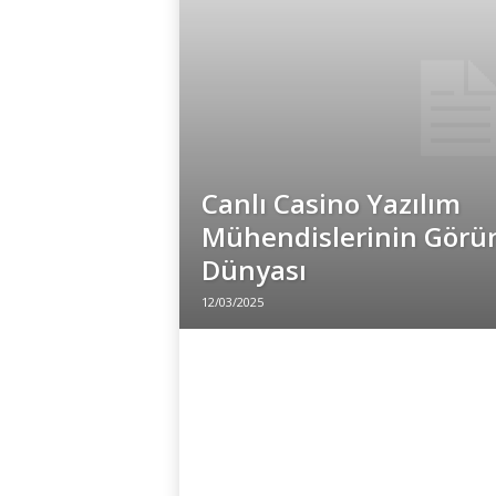
Canlı Casino Yazılım
Mühendislerinin Gör
Dünyası
12/03/2025