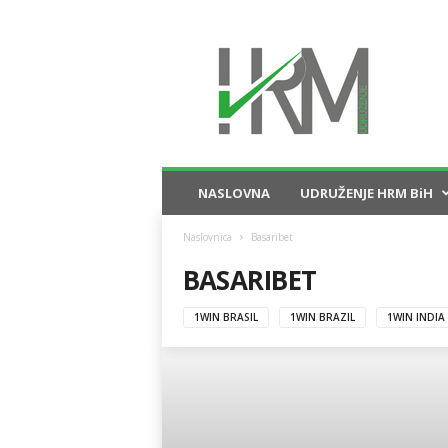
U
d
r
u
ž
e
n
j
NASLOVNA
UDRUŽENJE HRM BiH
e
H
Naslovnica
Basaribet
R
BASARIBET
M
B
1WIN BRASIL
1WIN BRAZIL
1WIN INDIA
i
H