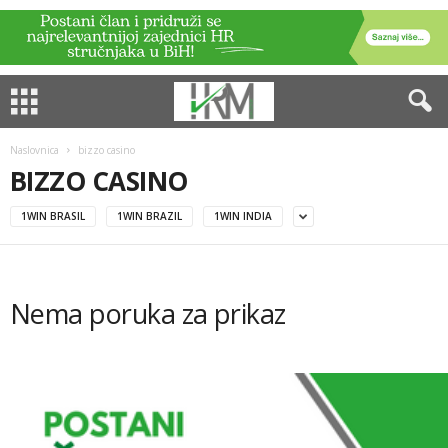
Naslovnica
bizzo casino
BIZZO CASINO
1WIN BRASIL
1WIN BRAZIL
1WIN INDIA
Nema poruka za prikaz