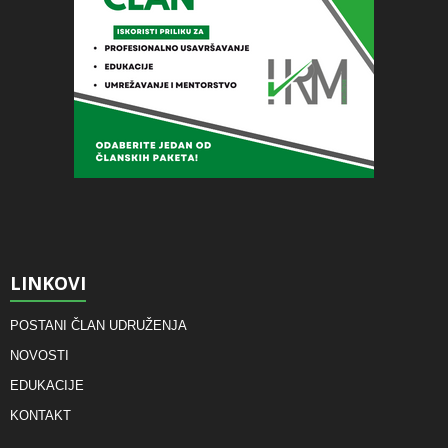
LINKOVI
POSTANI ČLAN UDRUŽENJA
NOVOSTI
EDUKACIJE
KONTAKT