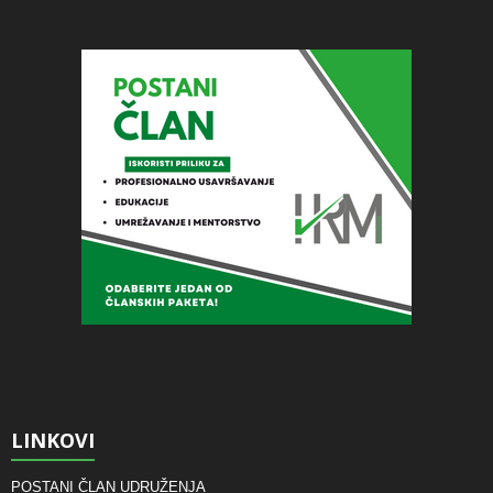
LINKOVI
POSTANI ČLAN UDRUŽENJA