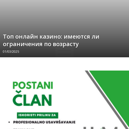
Топ онлайн казино: имеются ли
ограничения по возрасту
01/03/2025