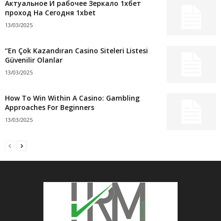
Актуальное И рабочее Зеркало 1хбет
проход На Сегодня 1xbet
13/03/2025
“En Çok Kazandıran Casino Siteleri Listesi
Güvenilir Olanlar
13/03/2025
How To Win Within A Casino: Gambling
Approaches For Beginners
13/03/2025