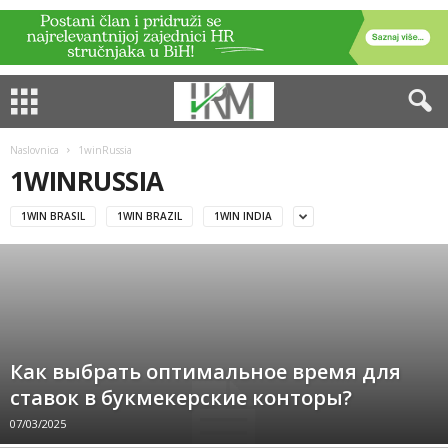
Naslovnica
1winRussia
1WINRUSSIA
1WIN BRASIL
1WIN BRAZIL
1WIN INDIA
Как выбрать оптимальное время для
ставок в букмекерские конторы?
07/03/2025