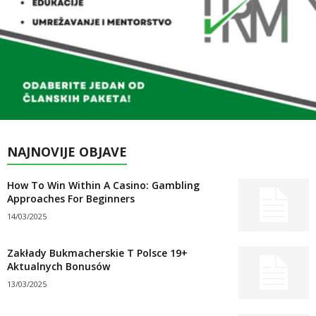
NAJNOVIJE OBJAVE
How To Win Within A Casino: Gambling
Approaches For Beginners
14/03/2025
Zakłady Bukmacherskie T Polsce 19+
Aktualnych Bonusów
13/03/2025