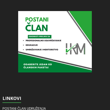
LINKOVI
POSTANI ČLAN UDRUŽENJA