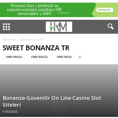
Naslovnica
sweet bonanza TR
SWEET BONANZA TR
1WIN BRASIL
1WIN BRAZIL
1WIN INDIA
Bonanza Güvenilir On Line Casino Slot
Siteleri
07/03/2025