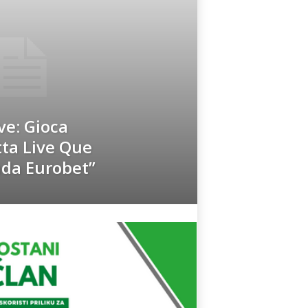
ve: Gioca
ta Live Que
ada Eurobet”