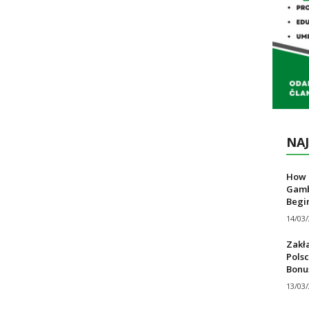
NAJ
How T
Gamb
Begi
14/03
Zakł
Polsc
Bonu
13/03