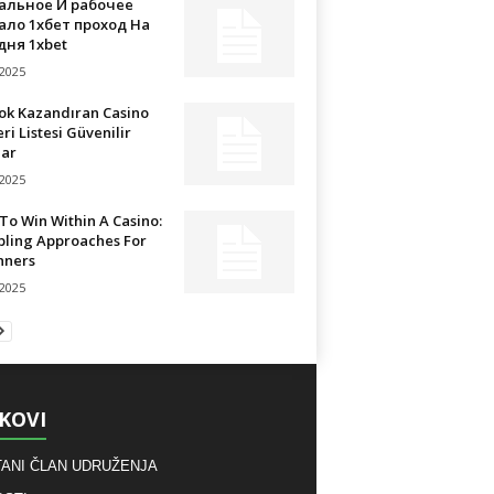
альное И рабочее
ало 1хбет проход На
дня 1xbet
/2025
Çok Kazandıran Casino
eri Listesi Güvenilir
lar
/2025
o Win Within A Casino:
ling Approaches For
nners
/2025
KOVI
ANI ČLAN UDRUŽENJA