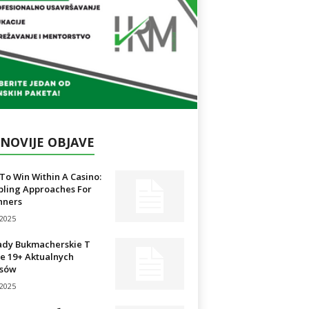
NOVIJE OBJAVE
o Win Within A Casino:
ling Approaches For
nners
/2025
ady Bukmacherskie T
e 19+ Aktualnych
sów
/2025