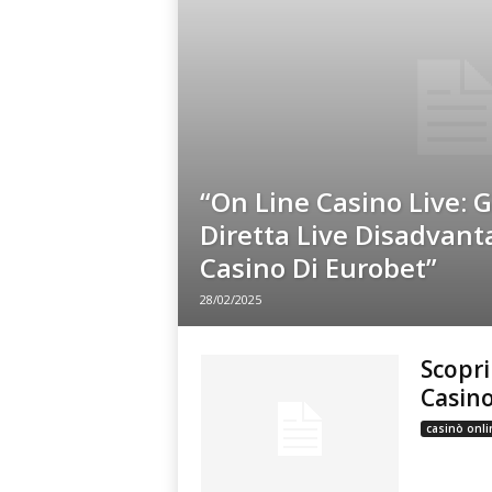
“On Line Casino Live: G
Diretta Live Disadvanta
Casino Di Eurobet”
28/02/2025
Scopri
Casin
casinò onlin