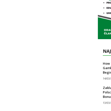
NAJ
How T
Gamb
Begi
14/03
Zakł
Polsc
Bonu
13/03