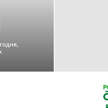
годня,
х