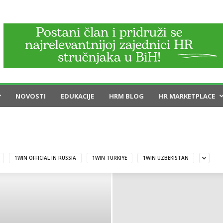
NOVOSTI
EDUKACIJE
HRM BLOG
HR MARKETPLACE
1WIN OFFICIAL IN RUSSIA
1WIN TURKIYE
1WIN UZBEKISTAN