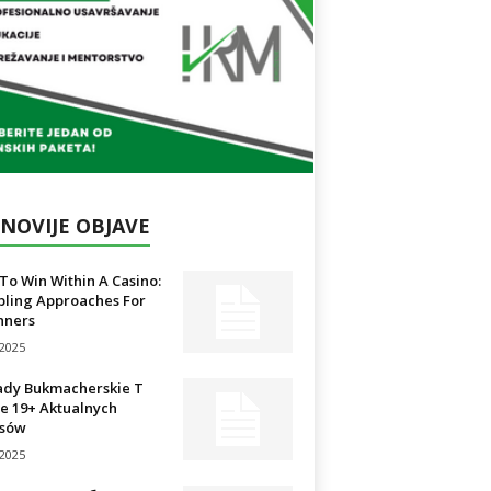
NOVIJE OBJAVE
o Win Within A Casino:
ling Approaches For
nners
/2025
ady Bukmacherskie T
e 19+ Aktualnych
sów
/2025