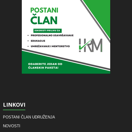
LINKOVI
POSTANI ČLAN UDRUŽENJA
NOVOSTI