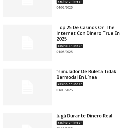
casino online ar
04/03/2025
Top 25 De Casinos On The
Internet Con Dinero True En
2025
casino online ar
04/03/2025
“simulador De Ruleta Tidak
Bermodal En Línea
casino online ar
03/03/2025
Jugá Durante Dinero Real
casino online ar