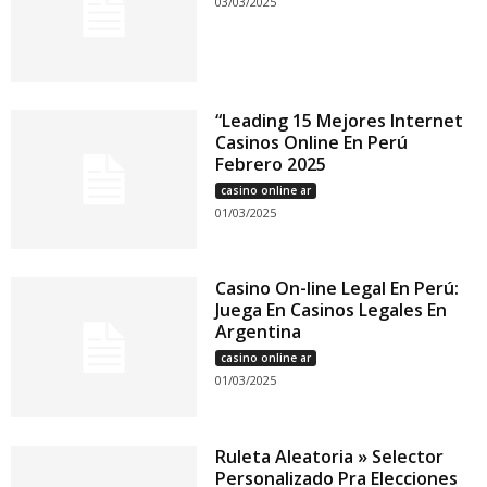
03/03/2025
“Leading 15 Mejores Internet
Casinos Online En Perú
Febrero 2025
casino online ar
01/03/2025
Casino On-line Legal En Perú:
Juega En Casinos Legales En
Argentina
casino online ar
01/03/2025
Ruleta Aleatoria » Selector
Personalizado Pra Elecciones