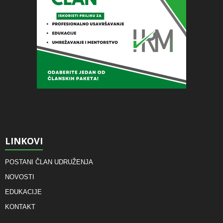
LINKOVI
POSTANI ČLAN UDRUŽENJA
NOVOSTI
EDUKACIJE
KONTAKT